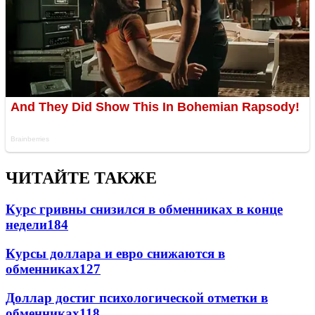
ЧИТАЙТЕ ТАКЖЕ
Курс гривны снизился в обменниках в конце
недели
184
Курсы доллара и евро снижаются в
обменниках
127
Доллар достиг психологической отметки в
обменниках
118