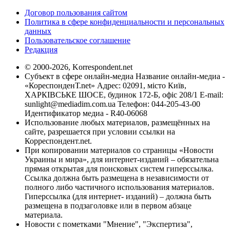
Договор пользования сайтом
Политика в сфере конфиденциальности и персональных
данных
Пользовательское соглашение
Редакция
© 2000-2026, Korrespondent.net
Субъект в сфере онлайн-медиа Название онлайн-медиа -
«КореспонденТ.net» Адрес: 02091, місто Київ,
ХАРКІВСЬКЕ ШОСЕ, будинок 172-Б, офіс 208/1 E-mail:
sunlight@mediadim.com.ua
Телефон: 044-205-43-00
Идентификатор медиа - R40-06068
Использование любых материалов, размещённых на
сайте, разрешается при условии ссылки на
Корреспондент.net.
При копировании материалов со страницы «Новости
Украины и мира», для интернет-изданий – обязательна
прямая открытая для поисковых систем гиперссылка.
Ссылка должна быть размещена в независимости от
полного либо частичного использования материалов.
Гиперссылка (для интернет- изданий) – должна быть
размещена в подзаголовке или в первом абзаце
материала.
Новости с пометками "Мнение", "Экспертиза",