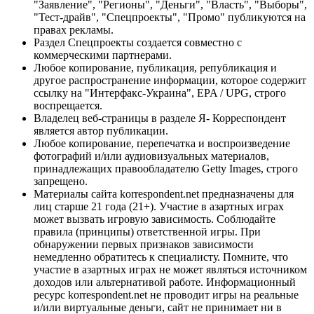
"Заявление", "Регионы", "Деньги", "Власть", "Выборы",
"Тест-драйв", "Спецпроекты", "Промо" публикуются на
правах рекламы.
Раздел Спецпроекты создается совместно с
коммерческими партнерами.
Любое копирование, публикация, републикация и
другое распространение информации, которое содержит
ссылку на "Интерфакс-Украина", EPA / UPG, строго
воспрещается.
Владелец веб-страницы в разделе Я- Корреспондент
является автор публикации.
Любое копирование, перепечатка и воспроизведение
фотографий и/или аудиовизуальных материалов,
принадлежащих правообладателю Getty Images, строго
запрещено.
Материалы сайта korrespondent.net предназначены для
лиц старше 21 года (21+). Участие в азартных играх
может вызвать игровую зависимость. Соблюдайте
правила (принципы) ответственной игры. При
обнаружении первых признаков зависимости
немедленно обратитесь к специалисту. Помните, что
участие в азартных играх не может являться источником
доходов или альтернативой работе. Информационный
ресурс korrespondent.net не проводит игры на реальные
и/или виртуальные деньги, сайт не принимает ни в