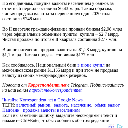
По его данным, покупка валюты населением у банков за
отчетный период составила $6,43 млрд. Таким образом,
чистая продажа валюты за первое полугодие 2020 года
составила $748 млн.
Во II квартале граждане-физлица продали банкам $2,98 млрд
через официальные обменные пункты, купили – $2,7 млрд.
Чистая продажа по итогам II квартала составила $277 млн.
В июне население продало валюты на $1,28 млрд, купило на
$1,1 млрд. Чистая продажа составила $177 млн.
Как сообщалось, Национальный банк
в июне купил
на
межбанковском рынке $1,155 млрд и при этом не продавал
валюту из своих международных резервов.
Новости от
Корреспондент.net
в Telegram. Подписывайтесь
на наш канал
https://t.me/korrespondentnet
Читайте Korrespondent.net в Google News
ТЕГИ:
валютный рынок
,
валюта
,
население
,
обмен валют
,
Нацбанк
,
продажа валюты населением
Если вы заметили ошибку, выделите необходимый текст и
нажмите Ctrl+Enter, чтобы сообщить об этом редакции.