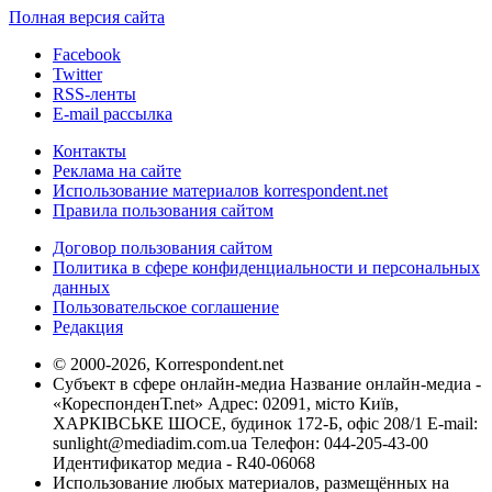
Полная версия сайта
Facebook
Twitter
RSS-ленты
E-mail рассылка
Контакты
Реклама на сайте
Использование материалов korrespondent.net
Правила пользования сайтом
Договор пользования сайтом
Политика в сфере конфиденциальности и персональных
данных
Пользовательское соглашение
Редакция
© 2000-2026, Korrespondent.net
Субъект в сфере онлайн-медиа Название онлайн-медиа -
«КореспонденТ.net» Адрес: 02091, місто Київ,
ХАРКІВСЬКЕ ШОСЕ, будинок 172-Б, офіс 208/1 E-mail:
sunlight@mediadim.com.ua
Телефон: 044-205-43-00
Идентификатор медиа - R40-06068
Использование любых материалов, размещённых на