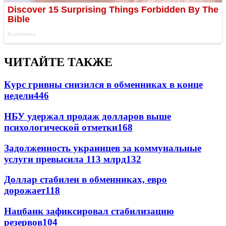
ЧИТАЙТЕ ТАКЖЕ
Курс гривны снизился в обменниках в конце
недели
446
НБУ удержал продаж долларов выше
психологической отметки
168
Задолженность украинцев за коммунальные
услуги превысила 113 млрд
132
Доллар стабилен в обменниках, евро
дорожает
118
Нацбанк зафиксировал стабилизацию
резервов
104