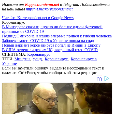
Новости от
Корреспондент.net
в Telegram. Подписывайтесь
на наш канал
https://t.me/korrespondentnet
Читайте Korrespondent.net в Google News
Коронавирус
В Минздраве сказали, нужно ли больше одной бустерной
прививки от COVID-19
Подвид Омикрона Arcturus впервые привел к гибели человека
Заболеваемость COVID-19 в Украине пошла на спад
Новый вариант коронавируса попал из Индии в Европу
В США отменили режим ЧС, введенный из-за COVID
СПЕЦТЕМА:
Коронавирус
ТЕГИ:
Минфин
,
фонд
,
Коронавирус
,
Коронавирус в
Украине
Если вы заметили ошибку, выделите необходимый текст и
нажмите Ctrl+Enter, чтобы сообщить об этом редакции.