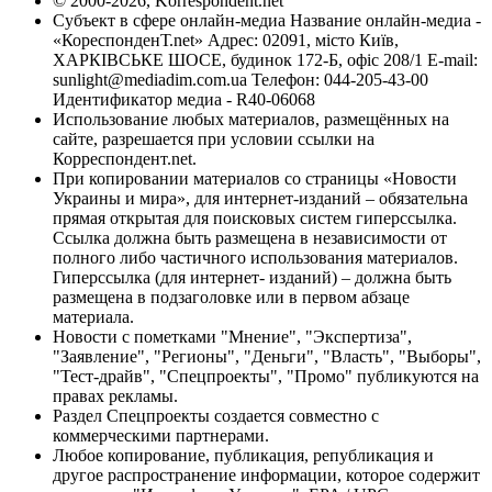
© 2000-2026, Korrespondent.net
Субъект в сфере онлайн-медиа Название онлайн-медиа -
«КореспонденТ.net» Адрес: 02091, місто Київ,
ХАРКІВСЬКЕ ШОСЕ, будинок 172-Б, офіс 208/1 E-mail:
sunlight@mediadim.com.ua
Телефон: 044-205-43-00
Идентификатор медиа - R40-06068
Использование любых материалов, размещённых на
сайте, разрешается при условии ссылки на
Корреспондент.net.
При копировании материалов со страницы «Новости
Украины и мира», для интернет-изданий – обязательна
прямая открытая для поисковых систем гиперссылка.
Ссылка должна быть размещена в независимости от
полного либо частичного использования материалов.
Гиперссылка (для интернет- изданий) – должна быть
размещена в подзаголовке или в первом абзаце
материала.
Новости с пометками "Мнение", "Экспертиза",
"Заявление", "Регионы", "Деньги", "Власть", "Выборы",
"Тест-драйв", "Спецпроекты", "Промо" публикуются на
правах рекламы.
Раздел Спецпроекты создается совместно с
коммерческими партнерами.
Любое копирование, публикация, републикация и
другое распространение информации, которое содержит