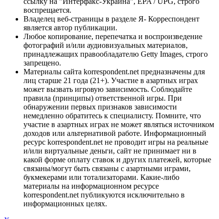
ссылку на "Интерфакс-Украина", EPA / UPG, строго
воспрещается.
Владелец веб-страницы в разделе Я- Корреспондент
является автор публикации.
Любое копирование, перепечатка и воспроизведение
фотографий и/или аудиовизуальных материалов,
принадлежащих правообладателю Getty Images, строго
запрещено.
Материалы сайта korrespondent.net предназначены для
лиц старше 21 года (21+). Участие в азартных играх
может вызвать игровую зависимость. Соблюдайте
правила (принципы) ответственной игры. При
обнаружении первых признаков зависимости
немедленно обратитесь к специалисту. Помните, что
участие в азартных играх не может являться источником
доходов или альтернативой работе. Информационный
ресурс korrespondent.net не проводит игры на реальные
и/или виртуальные деньги, сайт не принимает ни в
какой форме оплату ставок и других платежей, которые
связаны/могут быть связаны с азартными играми,
букмекерами или тотализаторами. Какие-либо
материалы на информационном ресурсе
korrespondent.net публикуются исключительно в
информационных целях.