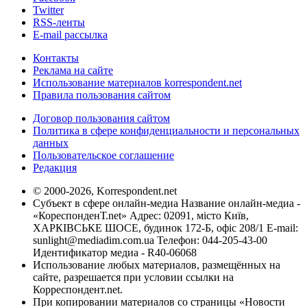
Twitter
RSS-ленты
E-mail рассылка
Контакты
Реклама на сайте
Использование материалов korrespondent.net
Правила пользования сайтом
Договор пользования сайтом
Политика в сфере конфиденциальности и персональных
данных
Пользовательское соглашение
Редакция
© 2000-2026, Korrespondent.net
Субъект в сфере онлайн-медиа Название онлайн-медиа -
«КореспонденТ.net» Адрес: 02091, місто Київ,
ХАРКІВСЬКЕ ШОСЕ, будинок 172-Б, офіс 208/1 E-mail:
sunlight@mediadim.com.ua
Телефон: 044-205-43-00
Идентификатор медиа - R40-06068
Использование любых материалов, размещённых на
сайте, разрешается при условии ссылки на
Корреспондент.net.
При копировании материалов со страницы «Новости