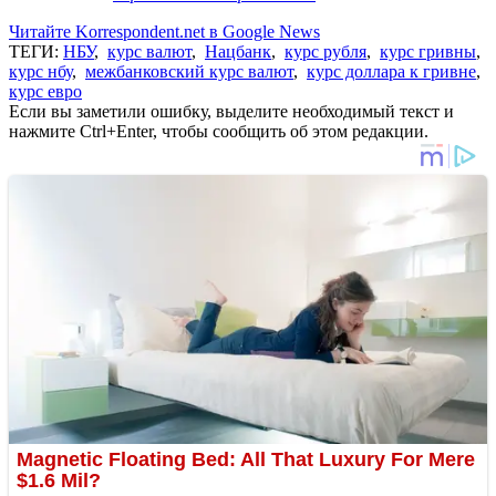
Читайте Korrespondent.net в Google News
ТЕГИ:
НБУ
,
курс валют
,
Нацбанк
,
курс рубля
,
курс гривны
,
курс нбу
,
межбанковский курс валют
,
курс доллара к гривне
,
курс евро
Если вы заметили ошибку, выделите необходимый текст и
нажмите Ctrl+Enter, чтобы сообщить об этом редакции.