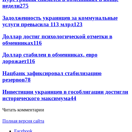
недели
275
Задолженность украинцев за коммунальные
услуги превысила 113 млрд
123
Доллар достиг психологической отметки в
обменниках
116
Доллар стабилен в обменниках, евро
дорожает
116
Нацбанк зафиксировал стабилизацию
резервов
78
Инвестиции украинцев в гособлигации достигли
исторического максимума
44
Читать комментарии
Полная версия сайта
Facebook