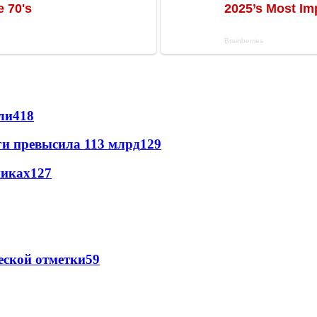
ли
418
ги превысила 113 млрд
129
никах
127
еской отметки
59