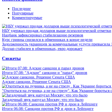
Последние
Популярные
Комментируемые
НБУ удержал продаж долларов выше психологической отметки
Нацбанк зафиксировал стабилизацию резервов
Курс гривны снизился в обменниках в конце недели
Задолженность украинцев за коммунальные услуги превысила 
Доллар стабилен в обменниках, евро дорожает
Сюжеты
Итоги 07.08: "Адские" санкции и "парад" дронов
Адские санкции. Решение Сената США
"Охотиться на лучника, а не на стрелу". Как Украине бороться 
Загадочный звук напугал Москву: что это было
Итоги 06.08: Санкции против РФ и дрон в Лейпциге