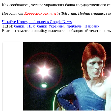
Как сообщалось, четыре украинских банка государственного се
Новости от
Корреспондент.net
в Telegram. Подписывайтесь н
Читайте Korrespondent.net в Google News
ТЕГИ:
банки
,
НБУ
,
банки Украины
,
прибыль
,
Нацбанк
Если вы заметили ошибку, выделите необходимый текст и нажми