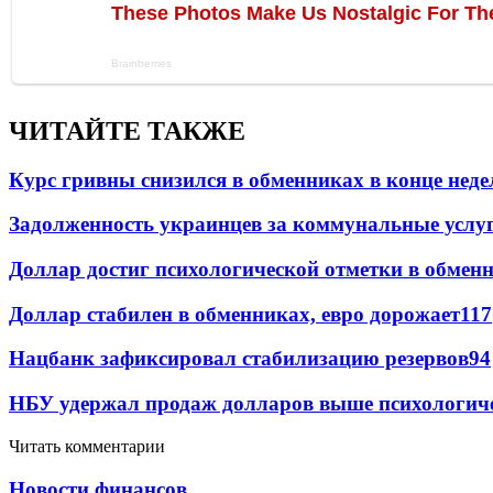
ЧИТАЙТЕ ТАКЖЕ
Курс гривны снизился в обменниках в конце неде
Задолженность украинцев за коммунальные услу
Доллар достиг психологической отметки в обмен
Доллар стабилен в обменниках, евро дорожает
117
Нацбанк зафиксировал стабилизацию резервов
94
НБУ удержал продаж долларов выше психологич
Читать комментарии
Новости финансов