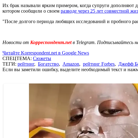
Их брак называли ярким примером, когда супруги дополняют др
котором сообщили о своем
разводе через 25 лет совместной жи
"После долгого периода любящих исследований и пробного расс
Новости от
Корреспондент.net
в Telegram. Подписывайтесь н
Читайте Korrespondent.net в Google News
СПЕЦТЕМА:
Сюжеты
ТЕГИ:
рейтинг
,
Богатство
,
Amazon
,
рейтинг Forbes
,
Джефф Б
Если вы заметили ошибку, выделите необходимый текст и нажми