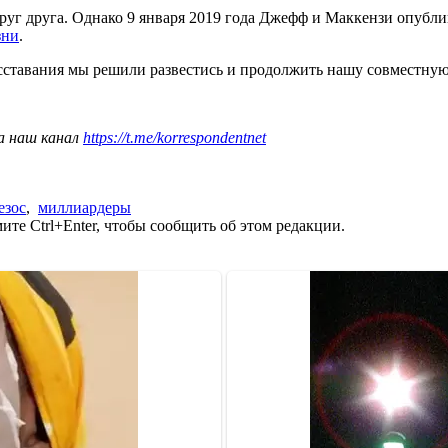
уг друга. Однако 9 января 2019 года Джефф и Маккензи опублико
зни
.
тавания мы решили развестись и продолжить нашу совместную жи
а наш канал
https://t.me/korrespondentnet
езос
,
миллиардеры
те Ctrl+Enter, чтобы сообщить об этом редакции.