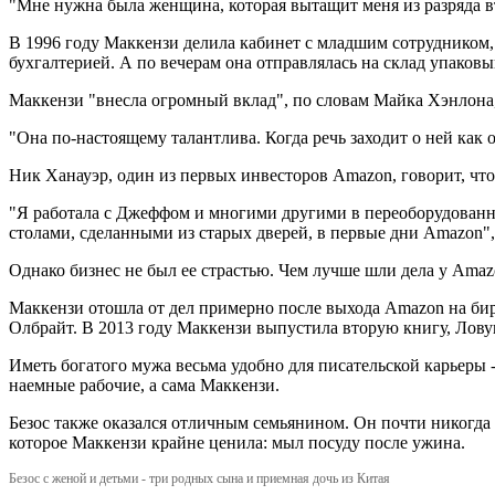
"Мне нужна была женщина, которая вытащит меня из разряда вт
В 1996 году Маккензи делила кабинет с младшим сотрудником, 
бухгалтерией. А по вечерам она отправлялась на склад упаковы
Маккензи "внесла огромный вклад", по словам Майка Хэнлона,
"Она по-настоящему талантлива. Когда речь заходит о ней как 
Ник Ханауэр, один из первых инвесторов Amazon, говорит, что
"Я работала с Джеффом и многими другими в переоборудованном
столами, сделанными из старых дверей, в первые дни Amazon",
Однако бизнес не был ее страстью. Чем лучше шли дела у Amaz
Маккензи отошла от дел примерно после выхода Amazon на бир
Олбрайт. В 2013 году Маккензи выпустила вторую книгу, Лов
Иметь богатого мужа весьма удобно для писательской карьеры -
наемные рабочие, а сама Маккензи.
Безос также оказался отличным семьянином. Он почти никогда н
которое Маккензи крайне ценила: мыл посуду после ужина.
Безос с женой и детьми - три родных сына и приемная дочь из Китая