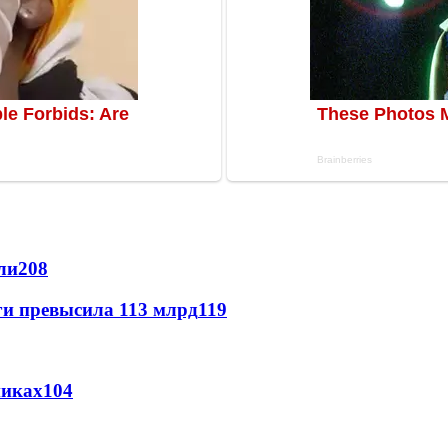
ли
208
ги превысила 113 млрд
119
никах
104