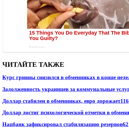
ЧИТАЙТЕ ТАКЖЕ
Курс гривны снизился в обменниках в конце неде
Задолженность украинцев за коммунальные услу
Доллар стабилен в обменниках, евро дорожает
116
Доллар достиг психологической отметки в обмен
Нацбанк зафиксировал стабилизацию резервов
62