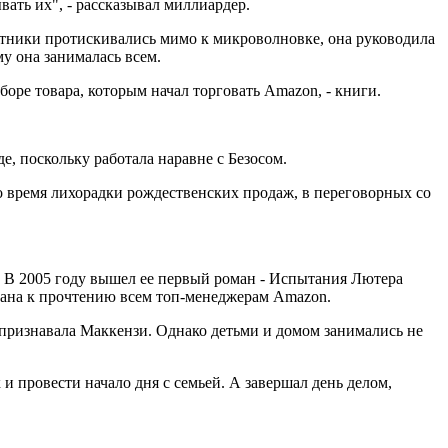
ать их", - рассказывал миллиардер.
ботники протискивались мимо к микроволновке, она руководила
му она занималась всем.
оре товара, которым начал торговать Amazon, - книги.
, поскольку работала наравне с Безосом.
во время лихорадки рождественских продаж, в переговорных со
у. В 2005 году вышел ее первый роман - Испытания Лютера
вана к прочтению всем топ-менеджерам Amazon.
, признавала Маккензи. Однако детьми и домом занимались не
и провести начало дня с семьей. А завершал день делом,