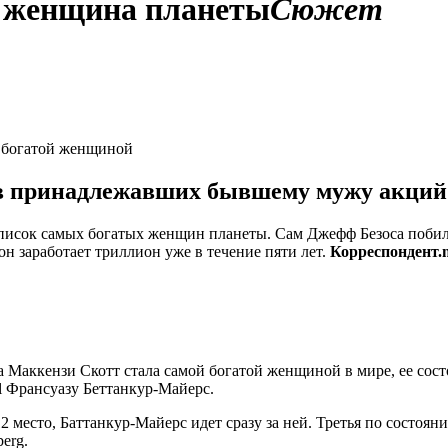
я женщина планеты
Сюжет
й богатой женщиной
ов принадлежавших бывшему мужу акций
писок самых богатых женщин планеты. Сам Джефф Безоса побил 
н заработает триллион уже в течение пяти лет.
Корреспондент.n
Маккензи Скотт стала самой богатой женщиной в мире, ее состо
l Франсуазу Беттанкур-Майерс.
 место, Баттанкур-Майерс идет сразу за ней. Третья по состоя
erg.