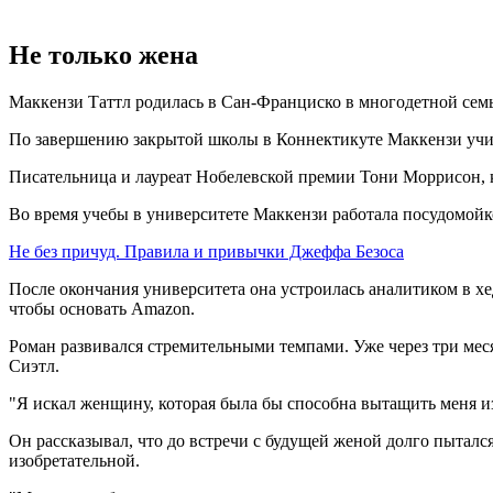
Не только жена
Маккензи Таттл родилась в Сан-Франциско в многодетной семь
По завершению закрытой школы в Коннектикуте Маккензи учила
Писательница и лауреат Нобелевской премии Тони Моррисон, ко
Во время учебы в университете Маккензи работала посудомойко
Не без причуд. Правила и привычки Джеффа Безоса
После окончания университета она устроилась аналитиком в хе
чтобы основать Amazon.
Роман развивался стремительными темпами. Уже через три месяц
Сиэтл.
"Я искал женщину, которая была бы способна вытащить меня из 
Он рассказывал, что до встречи с будущей женой долго пытал
изобретательной.