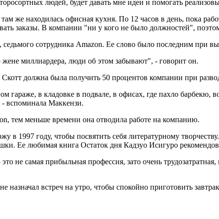
оросортных людей, будет давать мне идеи и помогать реализовыв
там же находилась офисная кухня. По 12 часов в день, пока ра
вать заказы. В компании "ни у кого не было должностей", поэто
 седьмого сотрудника Amazon. Ее слово было последним при выб
о жене миллиардера, люди об этом забывают", - говорит он.
 Скотт должна была получить 50 процентов компании при разводе
 гараже, в кладовке в подвале, в офисах, где пахло барбекю, 
 - вспоминала Маккензи.
on, тем меньше времени она отводила работе на компанию.
жу в 1997 году, чтобы посвятить себя литературному творчеств
ушки. Ее любимая книга Остаток дня Кадзуо Исигуро рекомендо
 это не самая прибыльная профессия, зато очень трудозатратная
е назначал встреч на утро, чтобы спокойно приготовить завтрак 