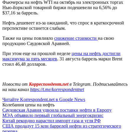
Фьючерсы на нефть WTI на октябрь на электронных торгах
Нью-йоркской товарной биржи подешевели на 6,56% до
$37,16 за баррель.
Нефть дешевеет из-за ожиданий, что спрос в краткосрочной
перспективе останется слабым.
Также на цены повлияло
снижение стоимости
на свою
продукцию Саудовской Аравией.
При этом еще на прошлой неделе
цены на нефть достигли
максимума за пять месяцев
. 31 августа баррель марки Brent
стоил 46,48 долларов.
Новости от
Корреспондент.net
в Telegram. Подписывайтесь
на наш канал
https://t.me/korrespondentnet
Читайте Korrespondent.net в Google News
Колебания цены на нефть
Саудовская Аравия удвоила поставки нефти в Европу
МЭА объявило первый глобальный энергокризис
Китай рекордно нарастил импорт газа и угля РФ
США продадут 15 млн баррелей нефти из стратегического
резерва