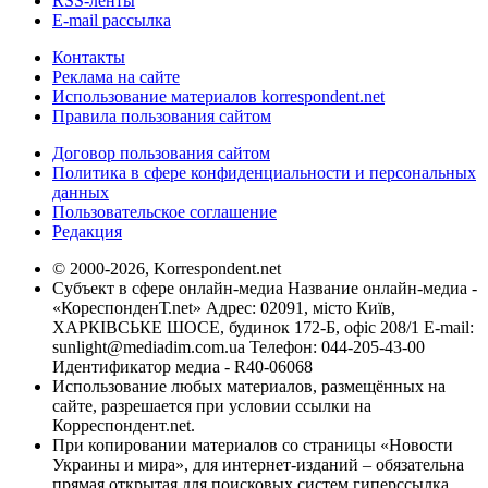
RSS-ленты
E-mail рассылка
Контакты
Реклама на сайте
Использование материалов korrespondent.net
Правила пользования сайтом
Договор пользования сайтом
Политика в сфере конфиденциальности и персональных
данных
Пользовательское соглашение
Редакция
© 2000-2026, Korrespondent.net
Субъект в сфере онлайн-медиа Название онлайн-медиа -
«КореспонденТ.net» Адрес: 02091, місто Київ,
ХАРКІВСЬКЕ ШОСЕ, будинок 172-Б, офіс 208/1 E-mail:
sunlight@mediadim.com.ua
Телефон: 044-205-43-00
Идентификатор медиа - R40-06068
Использование любых материалов, размещённых на
сайте, разрешается при условии ссылки на
Корреспондент.net.
При копировании материалов со страницы «Новости
Украины и мира», для интернет-изданий – обязательна
прямая открытая для поисковых систем гиперссылка.