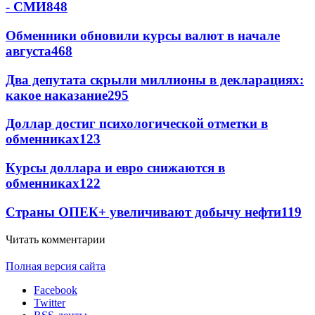
- СМИ
848
Обменники обновили курсы валют в начале
августа
468
Два депутата скрыли миллионы в декларациях:
какое наказание
295
Доллар достиг психологической отметки в
обменниках
123
Курсы доллара и евро снижаются в
обменниках
122
Страны ОПЕК+ увеличивают добычу нефти
119
Читать комментарии
Полная версия сайта
Facebook
Twitter