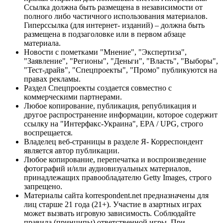
Ссылка должна быть размещена в независимости от
полного либо частичного использования материалов.
Гиперссылка (для интернет- изданий) – должна быть
размещена в подзаголовке или в первом абзаце
материала.
Новости с пометками "Мнение", "Экспертиза",
"Заявление", "Регионы", "Деньги", "Власть", "Выборы",
"Тест-драйв", "Спецпроекты", "Промо" публикуются на
правах рекламы.
Раздел Спецпроекты создается совместно с
коммерческими партнерами.
Любое копирование, публикация, републикация и
другое распространение информации, которое содержит
ссылку на "Интерфакс-Украина", EPA / UPG, строго
воспрещается.
Владелец веб-страницы в разделе Я- Корреспондент
является автор публикации.
Любое копирование, перепечатка и воспроизведение
фотографий и/или аудиовизуальных материалов,
принадлежащих правообладателю Getty Images, строго
запрещено.
Материалы сайта korrespondent.net предназначены для
лиц старше 21 года (21+). Участие в азартных играх
может вызвать игровую зависимость. Соблюдайте
правила (принципы) ответственной игры. При