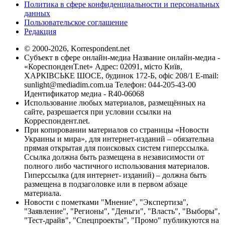
Политика в сфере конфиденциальности и персональных
данных
Пользовательское соглашение
Редакция
© 2000-2026, Korrespondent.net
Субъект в сфере онлайн-медиа Название онлайн-медиа -
«КореспонденТ.net» Адрес: 02091, місто Київ,
ХАРКІВСЬКЕ ШОСЕ, будинок 172-Б, офіс 208/1 E-mail:
sunlight@mediadim.com.ua
Телефон: 044-205-43-00
Идентификатор медиа - R40-06068
Использование любых материалов, размещённых на
сайте, разрешается при условии ссылки на
Корреспондент.net.
При копировании материалов со страницы «Новости
Украины и мира», для интернет-изданий – обязательна
прямая открытая для поисковых систем гиперссылка.
Ссылка должна быть размещена в независимости от
полного либо частичного использования материалов.
Гиперссылка (для интернет- изданий) – должна быть
размещена в подзаголовке или в первом абзаце
материала.
Новости с пометками "Мнение", "Экспертиза",
"Заявление", "Регионы", "Деньги", "Власть", "Выборы",
"Тест-драйв", "Спецпроекты", "Промо" публикуются на