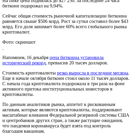
На пике цена поднялась до $27 250. За последние 24 часа
биткоин подорожал на 9,94%.
Сейчас общая стоимость рыночной капитализации биткоина
равняется свыше $506 млрд. Рост за сутки составил более $43
млрд. Его доля занимает более 60% всего глобального рынка
криптовалют.
Фото: скриншот
Напомним, 16 декабря
цена биткоина установила
исторический рекорд
, превысив 20 тысяч долларов.
Стоимость криптовалюты
резко выросла в последние месяцы
.
Еще в начале октября биткоин стоил около 11 тысяч долларов.
С начала года криптовалюта подорожала в три раза на фоне
активного притока институциональных инвесторов в
криптовалюты.
По данным аналитиков рынка, аппетит к рискованным
активам, которые являются криптовалюты, поддерживают
масштабные вливания Федеральной резервной системы США
и центробанков других стран, а также растущие ожидания,
что пандемия коронавируса будет взята под контроль
благодаря вакцинам.