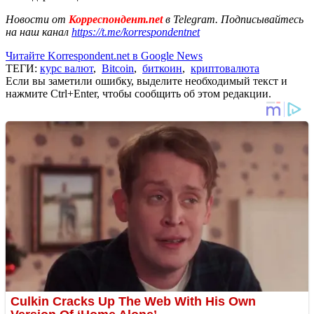
Новости от
Корреспондент.net
в Telegram. Подписывайтесь
на наш канал
https://t.me/korrespondentnet
Читайте Korrespondent.net в Google News
ТЕГИ:
курс валют
,
Bitcoin
,
биткоин
,
криптовалюта
Если вы заметили ошибку, выделите необходимый текст и
нажмите Ctrl+Enter, чтобы сообщить об этом редакции.