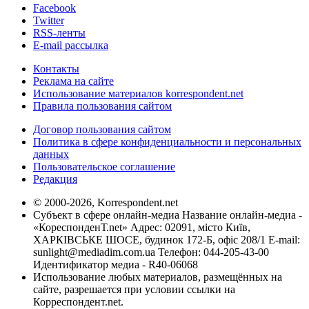
Facebook
Twitter
RSS-ленты
E-mail рассылка
Контакты
Реклама на сайте
Использование материалов korrespondent.net
Правила пользования сайтом
Договор пользования сайтом
Политика в сфере конфиденциальности и персональных
данных
Пользовательское соглашение
Редакция
© 2000-2026, Korrespondent.net
Субъект в сфере онлайн-медиа Название онлайн-медиа -
«КореспонденТ.net» Адрес: 02091, місто Київ,
ХАРКІВСЬКЕ ШОСЕ, будинок 172-Б, офіс 208/1 E-mail:
sunlight@mediadim.com.ua
Телефон: 044-205-43-00
Идентификатор медиа - R40-06068
Использование любых материалов, размещённых на
сайте, разрешается при условии ссылки на
Корреспондент.net.