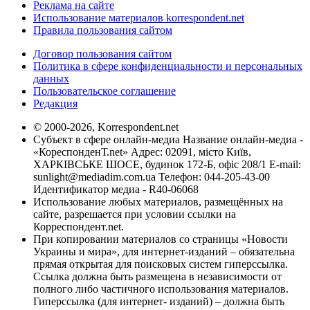
Реклама на сайте
Использование материалов korrespondent.net
Правила пользования сайтом
Договор пользования сайтом
Политика в сфере конфиденциальности и персональных
данных
Пользовательское соглашение
Редакция
© 2000-2026, Korrespondent.net
Субъект в сфере онлайн-медиа Название онлайн-медиа -
«КореспонденТ.net» Адрес: 02091, місто Київ,
ХАРКІВСЬКЕ ШОСЕ, будинок 172-Б, офіс 208/1 E-mail:
sunlight@mediadim.com.ua
Телефон: 044-205-43-00
Идентификатор медиа - R40-06068
Использование любых материалов, размещённых на
сайте, разрешается при условии ссылки на
Корреспондент.net.
При копировании материалов со страницы «Новости
Украины и мира», для интернет-изданий – обязательна
прямая открытая для поисковых систем гиперссылка.
Ссылка должна быть размещена в независимости от
полного либо частичного использования материалов.
Гиперссылка (для интернет- изданий) – должна быть