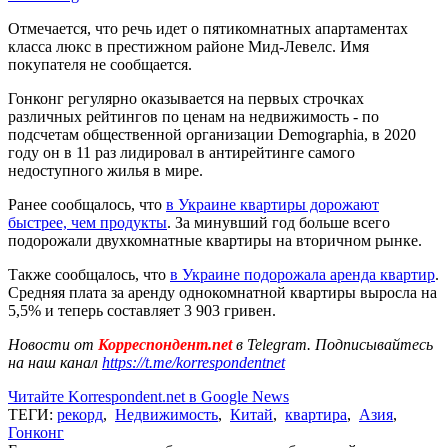
Отмечается, что речь идет о пятикомнатных апартаментах
класса люкс в престижном районе Мид-Левелс. Имя
покупателя не сообщается.
Гонконг регулярно оказывается на первых строчках
различных рейтингов по ценам на недвижимость - по
подсчетам общественной организации Demographia, в 2020
году он в 11 раз лидировал в антирейтинге самого
недоступного жилья в мире.
Ранее сообщалось, что
в Украине квартиры дорожают
быстрее, чем продукты
. За минувший год больше всего
подорожали двухкомнатные квартиры на вторичном рынке.
Также сообщалось, что
в Украине подорожала аренда квартир
.
Средняя плата за аренду однокомнатной квартиры выросла на
5,5% и теперь составляет 3 903 гривен.
Новости от
Корреспондент.net
в Telegram. Подписывайтесь
на наш канал
https://t.me/korrespondentnet
Читайте Korrespondent.net в Google News
ТЕГИ:
рекорд
,
Недвижимость
,
Китай
,
квартира
,
Азия
,
Гонконг