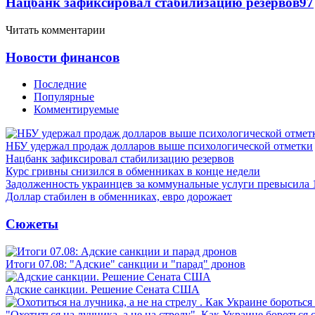
Нацбанк зафиксировал стабилизацию резервов
97
Читать комментарии
Новости финансов
Последние
Популярные
Комментируемые
НБУ удержал продаж долларов выше психологической отметки
Нацбанк зафиксировал стабилизацию резервов
Курс гривны снизился в обменниках в конце недели
Задолженность украинцев за коммунальные услуги превысила 
Доллар стабилен в обменниках, евро дорожает
Сюжеты
Итоги 07.08: "Адские" санкции и "парад" дронов
Адские санкции. Решение Сената США
"Охотиться на лучника, а не на стрелу". Как Украине бороться 