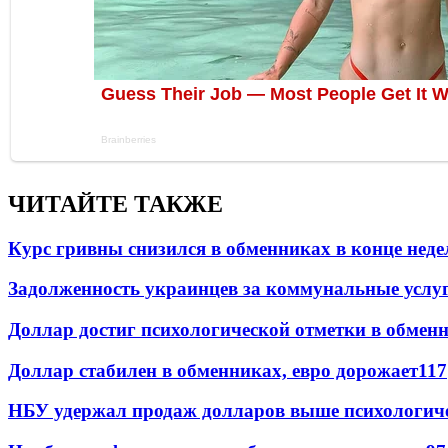
ЧИТАЙТЕ ТАКЖЕ
Курс гривны снизился в обменниках в конце неде
Задолженность украинцев за коммунальные услу
Доллар достиг психологической отметки в обмен
Доллар стабилен в обменниках, евро дорожает
117
НБУ удержал продаж долларов выше психологич