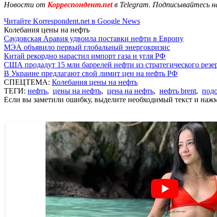
Новости от
Корреспондент.net
в Telegram. Подписывайтесь н
Читайте Korrespondent.net в Google News
Колебания цены на нефть
Саудовская Аравия удвоила поставки нефти в Европу
МЭА объявило первый глобальный энергокризис
Китай рекордно нарастил импорт газа и угля РФ
США продадут 15 млн баррелей нефти из стратегического резе
В Украине предлагают свой лимит цен на нефть РФ
СПЕЦТЕМА:
Колебания цены на нефть
ТЕГИ:
нефть
,
цены на нефть
,
цена на нефть
,
нефть brent
,
под
Если вы заметили ошибку, выделите необходимый текст и нажми