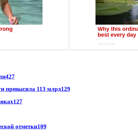
ли
427
ги превысила 113 млрд
129
никах
127
еской отметки
109