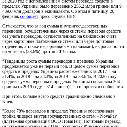
За 2020 год с использованием систем перевода средств в
пределах Украины было переведено 255,2 млрд гривен или 9
489,6 млн долларов в эквиваленте. Об этом в пятницу, 26
февраля,
сообщает
пресс-служба НБУ.
Отмечается, что за год сумма внутригосударственных
переводов, осуществленных через системы перевода средств
без учета переводов, осуществленных на банковские счета,
через карточные платежные системы или через почтовые
отделения, а также неформальными каналами), выросла почти
на четверть (23,6%) против 2019 года.
"Тенденция роста суммы переводов в пределах Украины
продолжается уже не первый год. В целом сумма переводов
средств в пределах Украины растет ежегодно: за 2017 – на
21,4%, за 2018 – на 24,3%, за 2019 – на 38,6 %. В 2020 году
средняя сумма перевода в пределах Украины составляла 364
гривны (в 2019 году – 314 гривен)", – говорится в сообщении.
При этом, больше всего средств традиционно следовало в
Киев.
"Более 78% переводов в пределах Украины обеспечивала
тройка лидеров внутригосударственных систем – NovaPay
(платежная организация ООО НоваПей); Почтовый перевод
(платежная организация ПАО Укрпочта); Финансовый мир