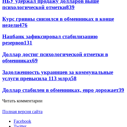
НБУ удержал продажу долларов выше
психологической отметки
839
Курс гривны снизился в обменниках в конце
недели
476
Нацбанк зафиксировал стабилизацию
резервов
131
Доллар достиг психологической отметки в
обменниках
69
Задолженность украинцев за коммунальные
услуги превысила 113 млрд
58
Доллар стабилен в обменниках, евро дорожает
39
Читать комментарии
Полная версия сайта
Facebook
Twitter