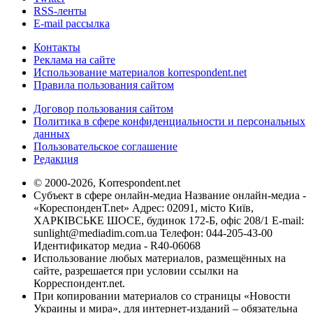
RSS-ленты
E-mail рассылка
Контакты
Реклама на сайте
Использование материалов korrespondent.net
Правила пользования сайтом
Договор пользования сайтом
Политика в сфере конфиденциальности и персональных
данных
Пользовательское соглашение
Редакция
© 2000-2026, Korrespondent.net
Субъект в сфере онлайн-медиа Название онлайн-медиа -
«КореспонденТ.net» Адрес: 02091, місто Київ,
ХАРКІВСЬКЕ ШОСЕ, будинок 172-Б, офіс 208/1 E-mail:
sunlight@mediadim.com.ua
Телефон: 044-205-43-00
Идентификатор медиа - R40-06068
Использование любых материалов, размещённых на
сайте, разрешается при условии ссылки на
Корреспондент.net.
При копировании материалов со страницы «Новости
Украины и мира», для интернет-изданий – обязательна