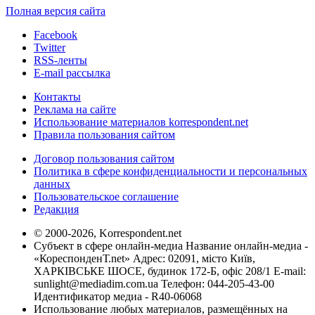
Полная версия сайта
Facebook
Twitter
RSS-ленты
E-mail рассылка
Контакты
Реклама на сайте
Использование материалов korrespondent.net
Правила пользования сайтом
Договор пользования сайтом
Политика в сфере конфиденциальности и персональных
данных
Пользовательское соглашение
Редакция
© 2000-2026, Korrespondent.net
Субъект в сфере онлайн-медиа Название онлайн-медиа -
«КореспонденТ.net» Адрес: 02091, місто Київ,
ХАРКІВСЬКЕ ШОСЕ, будинок 172-Б, офіс 208/1 E-mail:
sunlight@mediadim.com.ua
Телефон: 044-205-43-00
Идентификатор медиа - R40-06068
Использование любых материалов, размещённых на