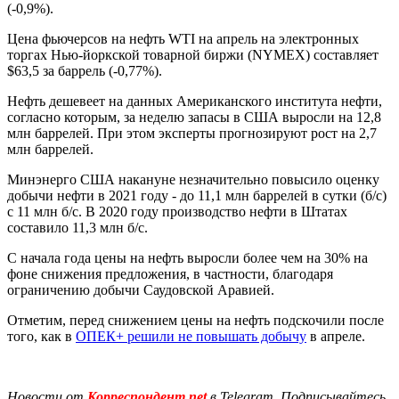
(-0,9%).
Цена фьючерсов на нефть WTI на апрель на электронных
торгах Нью-йоркской товарной биржи (NYMEX) составляет
$63,5 за баррель (-0,77%).
Нефть дешевеет на данных Американского института нефти,
согласно которым, за неделю запасы в США выросли на 12,8
млн баррелей. При этом эксперты прогнозируют рост на 2,7
млн баррелей.
Минэнерго США накануне незначительно повысило оценку
добычи нефти в 2021 году - до 11,1 млн баррелей в сутки (б/с)
с 11 млн б/с. В 2020 году производство нефти в Штатах
составило 11,3 млн б/с.
С начала года цены на нефть выросли более чем на 30% на
фоне снижения предложения, в частности, благодаря
ограничению добычи Саудовской Аравией.
Отметим, перед снижением цены на нефть подскочили после
того, как в
ОПЕК+ решили не повышать добычу
в апреле.
Новости от
Корреспондент.net
в Telegram. Подписывайтесь