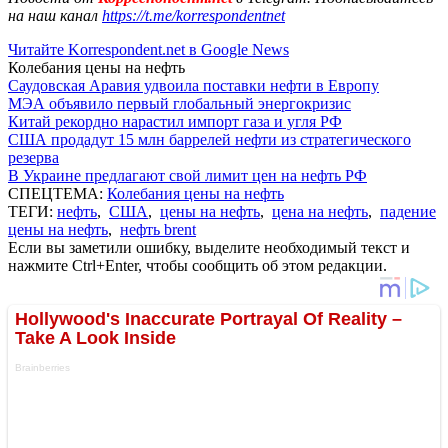
на наш канал
https://t.me/korrespondentnet
Читайте Korrespondent.net в Google News
Колебания цены на нефть
Саудовская Аравия удвоила поставки нефти в Европу
МЭА объявило первый глобальный энергокризис
Китай рекордно нарастил импорт газа и угля РФ
США продадут 15 млн баррелей нефти из стратегического
резерва
В Украине предлагают свой лимит цен на нефть РФ
СПЕЦТЕМА:
Колебания цены на нефть
ТЕГИ:
нефть
,
США
,
цены на нефть
,
цена на нефть
,
падение
цены на нефть
,
нефть brent
Если вы заметили ошибку, выделите необходимый текст и
нажмите Ctrl+Enter, чтобы сообщить об этом редакции.