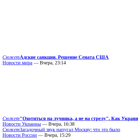
Сюжет
Адские санкции. Решение Сената США
Новости мира
— Вчера, 23:14
Сюжет
"Охотиться на лучника, а не на стрелу". Как Украи
Новости Украины
— Вчера, 16:38
Сюжет
Загадочный звук напугал Москву: что это было
Новости России
— Вчера, 15:29