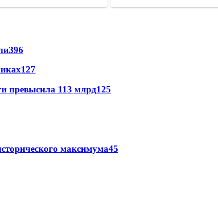
ли
396
никах
127
ги превысила 113 млрд
125
исторического максимума
45