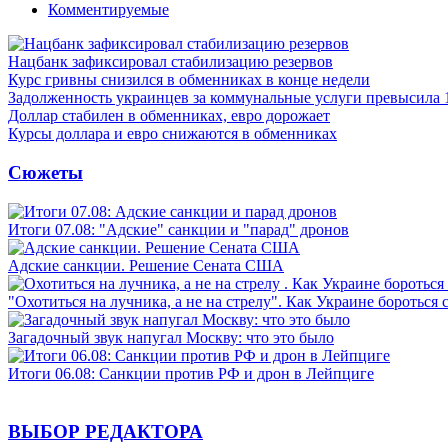
Комментируемые
Нацбанк зафиксировал стабилизацию резервов
Курс гривны снизился в обменниках в конце недели
Задолженность украинцев за коммунальные услуги превысила 
Доллар стабилен в обменниках, евро дорожает
Курсы доллара и евро снижаются в обменниках
Сюжеты
Итоги 07.08: "Адские" санкции и "парад" дронов
Адские санкции. Решение Сената США
"Охотиться на лучника, а не на стрелу". Как Украине бороться 
Загадочный звук напугал Москву: что это было
Итоги 06.08: Санкции против РФ и дрон в Лейпциге
ВЫБОР РЕДАКТОРА