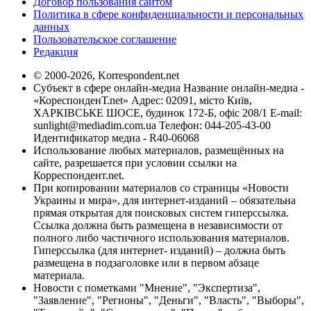
Договор пользования сайтом
Политика в сфере конфиденциальности и персональных
данных
Пользовательское соглашение
Редакция
© 2000-2026, Korrespondent.net
Субъект в сфере онлайн-медиа Название онлайн-медиа -
«КореспонденТ.net» Адрес: 02091, місто Київ,
ХАРКІВСЬКЕ ШОСЕ, будинок 172-Б, офіс 208/1 E-mail:
sunlight@mediadim.com.ua
Телефон: 044-205-43-00
Идентификатор медиа - R40-06068
Использование любых материалов, размещённых на
сайте, разрешается при условии ссылки на
Корреспондент.net.
При копировании материалов со страницы «Новости
Украины и мира», для интернет-изданий – обязательна
прямая открытая для поисковых систем гиперссылка.
Ссылка должна быть размещена в независимости от
полного либо частичного использования материалов.
Гиперссылка (для интернет- изданий) – должна быть
размещена в подзаголовке или в первом абзаце
материала.
Новости с пометками "Мнение", "Экспертиза",
"Заявление", "Регионы", "Деньги", "Власть", "Выборы",