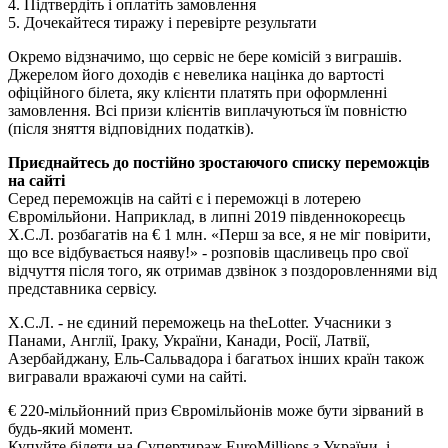
4. Підтвердіть і оплатіть замовлення
5. Дочекайтеся тиражу і перевірте результати
Окремо відзначимо, що сервіс не бере комісій з виграшів.
Джерелом його доходів є невелика націнка до вартості
офіційного білета, яку клієнти платять при оформленні
замовлення. Всі призи клієнтів виплачуються їм повністю
(після зняття відповідних податків).
Приєднайтесь до постійно зростаючого списку переможців
на сайті
Серед переможців на сайті є і переможці в лотерею
Євромільйони. Наприклад, в липні 2019 південнокореєць
Х.С.Л. розбагатів на € 1 млн. «Перш за все, я не міг повірити,
що все відбувається наяву!» - розповів щасливець про свої
відчуття після того, як отримав дзвінок з поздоровленнями від
представника сервісу.
Х.С.Л. - не єдиний переможець на theLotter. Учасники з
Панами, Англії, Іраку, України, Канади, Росії, Латвії,
Азербайджану, Ель-Сальвадора і багатьох інших країн також
вигравали вражаючі суми на сайті.
€ 220-мільйонний приз Євромільйонів може бути зірваний в
будь-який момент.
Купуйте білети на Супертираж EuroMillions з України, і,