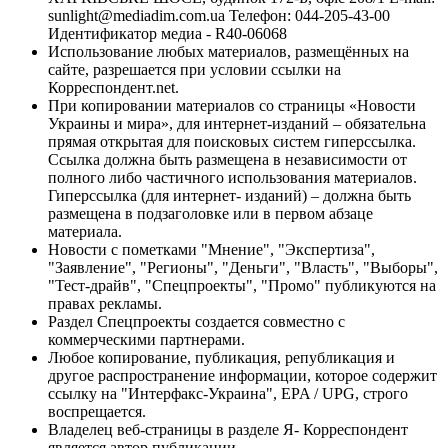
sunlight@mediadim.com.ua
Телефон: 044-205-43-00
Идентификатор медиа - R40-06068
Использование любых материалов, размещённых на
сайте, разрешается при условии ссылки на
Корреспондент.net.
При копировании материалов со страницы «Новости
Украины и мира», для интернет-изданий – обязательна
прямая открытая для поисковых систем гиперссылка.
Ссылка должна быть размещена в независимости от
полного либо частичного использования материалов.
Гиперссылка (для интернет- изданий) – должна быть
размещена в подзаголовке или в первом абзаце
материала.
Новости с пометками "Мнение", "Экспертиза",
"Заявление", "Регионы", "Деньги", "Власть", "Выборы",
"Тест-драйв", "Спецпроекты", "Промо" публикуются на
правах рекламы.
Раздел Спецпроекты создается совместно с
коммерческими партнерами.
Любое копирование, публикация, републикация и
другое распространение информации, которое содержит
ссылку на "Интерфакс-Украина", EPA / UPG, строго
воспрещается.
Владелец веб-страницы в разделе Я- Корреспондент
является автор публикации.