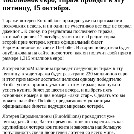
пятницу, 15 октября.
Тиражи лотереи Euromillions проходят уже на протяжении
нескольких недель, и ни один из участников все еще не сорвал
джекпот... К слову, по результатам последнего тиража,
который прошел 12 октября, участник из Греции сорвал
второй приз лотереи, купив официальный билет
Евромиллионов на сайте TheLotter. История победителя будет
опубликована на сайте после того, как он получит свой приз в
размере 1,315 миллиона евро!
Лотерея ЕвроМиллионы проведет следующий тираж в эту
пятницу, в ходе тиража будет разыграно 220 миллионов евро,
и этот приз может достаться целиком одному победителю.
Чтобы успеть принять участие в этом тираже, вам нужно
успеть купить билет до шести вечера, и выбрать пять
основных номера и два номера «лаки стар». Сделать это вы
можете на сайте Thelotter, предлагающем украинцам
официальные билеты ведущих мировых лотерей.
Лотерея Евромиллионы (EuroMillions) проводится уже
пятнадцатый год. За это время она прочно закрепилась как
крупнейшая лотерея континента и завоевала наибольшую
популярность среди любителей лотерей со всего мира.