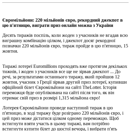
Євромільйони: 220 мільйонів євро, рекордний джекпот в
цю п'ятницю, виграти приз онлайн можна з України
Десять тиражів поспіль, коли жоден з учасників не вгадав всю
виграшну комбінацію цілком, і джекпот досяг рекордної
позначки 220 мільйонів євро, тираж пройде в цю п'ятницю, 15
жовтня.
Тиражі лотереї Euromillions проходять вже протягом декількох
тижнів, і жоден з учасників все ще не зірвав джекпот ... До
речі, за результатами останнього тиражу, який пройшов 12
жовтня, учасник з Греції зірвав другий приз лотереї, купивши
офіційний білет Євромільйони на сайті TheLotter. Історія
переможця буде опублікована на сайті після того, як він
отримає свій приз в розмірі 1,315 мільйона євро!
Лотерея Євромільйони проведе наступний тираж в цю
п'ятницю, в ході тиражу буде розіграно 220 мільйонів євро, і
цей приз може дістатися цілком одному переможцю. Щоб
встигнути взяти участь в цьому тиражі, вам потрібно
встигнути купити білет до шостої вечора, і вибрати п'ять