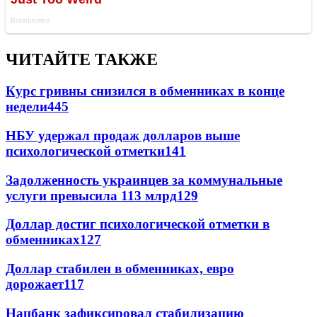
ЧИТАЙТЕ ТАКЖЕ
Курс гривны снизился в обменниках в конце
недели
445
НБУ удержал продаж долларов выше
психологической отметки
141
Задолженность украинцев за коммунальные
услуги превысила 113 млрд
129
Доллар достиг психологической отметки в
обменниках
127
Доллар стабилен в обменниках, евро
дорожает
117
Нацбанк зафиксировал стабилизацию