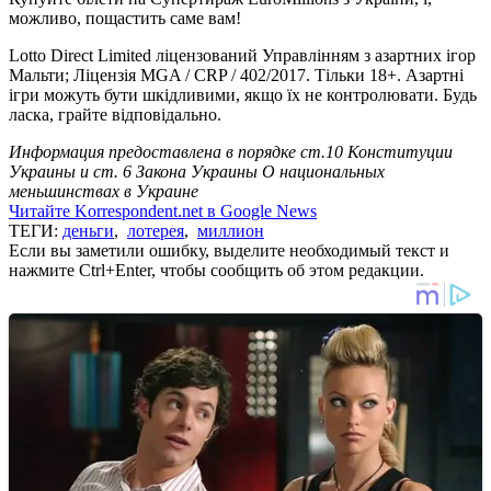
можливо, пощастить саме вам!
Lotto Direct Limited ліцензований Управлінням з азартних ігор
Мальти; Ліцензія MGA / CRP / 402/2017. Тільки 18+. Азартні
ігри можуть бути шкідливими, якщо їх не контролювати. Будь
ласка, грайте відповідально.
Информация предоставлена в порядке ст.10 Конституции
Украины и ст. 6 Закона Украины О национальных
меньшинствах в Украине
Читайте Korrespondent.net в Google News
ТЕГИ:
деньги
,
лотерея
,
миллион
Если вы заметили ошибку, выделите необходимый текст и
нажмите Ctrl+Enter, чтобы сообщить об этом редакции.