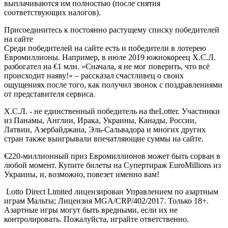
выплачиваются им полностью (после снятия
соответствующих налогов).
Присоединитесь к постоянно растущему списку победителей
на сайте
Среди победителей на сайте есть и победители в лотерею
Евромиллионы. Например, в июле 2019 южнокореец Х.С.Л.
разбогател на €1 млн. «Сначала, я не мог поверить, что всё
происходит наяву!» – рассказал счастливец о своих
ощущениях после того, как получил звонок с поздравлениями
от представителя сервиса.
Х.С.Л. - не единственный победитель на theLotter. Участники
из Панамы, Англии, Ирака, Украины, Канады, России,
Латвии, Азербайджана, Эль-Сальвадора и многих других
стран также выигрывали впечатляющие суммы на сайте.
€220-миллионный приз Евромиллионов может быть сорван в
любой момент. Купите билеты на Супертираж EuroMillions из
Украины, и, возможно, повезет именно вам!
Lotto Direct Limited лицензирован Управлением по азартным
играм Мальты; Лицензия MGA/CRP/402/2017. Только 18+.
Азартные игры могут быть вредными, если их не
контролировать. Пожалуйста, играйте ответственно.