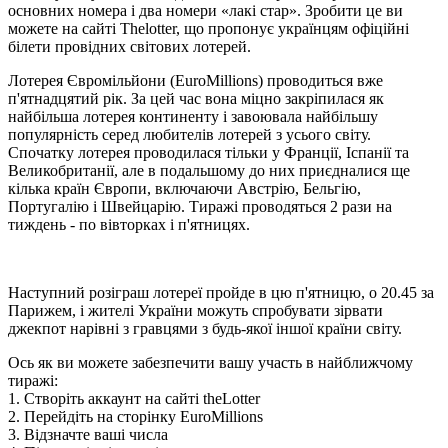
основних номера і два номери «лакі стар». Зробити це ви
можете на сайті Thelotter, що пропонує українцям офіційні
білети провідних світових лотерей.
Лотерея Євромільйони (EuroMillions) проводиться вже
п'ятнадцятий рік. За цей час вона міцно закріпилася як
найбільша лотерея континенту і завоювала найбільшу
популярність серед любителів лотерей з усього світу.
Спочатку лотерея проводилася тільки у Франції, Іспанії та
Великобританії, але в подальшому до них приєдналися ще
кілька країн Європи, включаючи Австрію, Бельгію,
Португалію і Швейцарію. Тиражі проводяться 2 рази на
тиждень - по вівторках і п'ятницях.
Наступний розіграш лотереї пройде в цю п'ятницю, о 20.45 за
Парижем, і жителі України можуть спробувати зірвати
джекпот нарівні з гравцями з будь-якої іншої країни світу.
Ось як ви можете забезпечити вашу участь в найближчому
тиражі:
1. Створіть аккаунт на сайті theLotter
2. Перейдіть на сторінку EuroMillions
3. Відзначте ваші числа