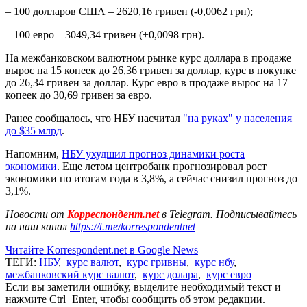
– 100 долларов США – 2620,16 гривен (-0,0062 грн);
– 100 евро – 3049,34 гривен (+0,0098 грн).
На межбанковском валютном рынке курс доллара в продаже
вырос на 15 копеек до 26,36 гривен за доллар, курс в покупке
до 26,34 гривен за доллар. Курс евро в продаже вырос на 17
копеек до 30,69 гривен за евро.
Ранее сообщалось, что НБУ насчитал
"на руках" у населения
до $35 млрд
.
Напомним,
НБУ ухудшил прогноз динамики роста
экономики
. Еще летом центробанк прогнозировал рост
экономики по итогам года в 3,8%, а сейчас снизил прогноз до
3,1%.
Новости от
Корреспондент.net
в Telegram. Подписывайтесь
на наш канал
https://t.me/korrespondentnet
Читайте Korrespondent.net в Google News
ТЕГИ:
НБУ
,
курс валют
,
курс гривны
,
курс нбу
,
межбанковский курс валют
,
курс долара
,
курс евро
Если вы заметили ошибку, выделите необходимый текст и
нажмите Ctrl+Enter, чтобы сообщить об этом редакции.