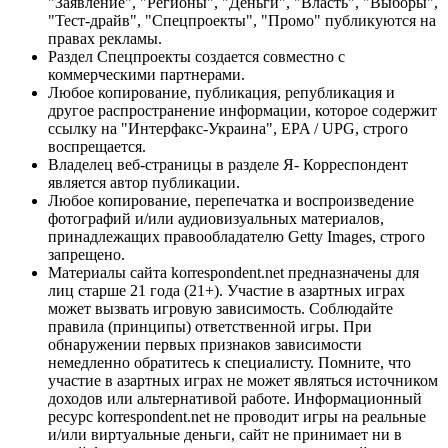
"Заявление", "Регионы", "Деньги", "Власть", "Выборы",
"Тест-драйв", "Спецпроекты", "Промо" публикуются на
правах рекламы.
Раздел Спецпроекты создается совместно с
коммерческими партнерами.
Любое копирование, публикация, републикация и
другое распространение информации, которое содержит
ссылку на "Интерфакс-Украина", EPA / UPG, строго
воспрещается.
Владелец веб-страницы в разделе Я- Корреспондент
является автор публикации.
Любое копирование, перепечатка и воспроизведение
фотографий и/или аудиовизуальных материалов,
принадлежащих правообладателю Getty Images, строго
запрещено.
Материалы сайта korrespondent.net предназначены для
лиц старше 21 года (21+). Участие в азартных играх
может вызвать игровую зависимость. Соблюдайте
правила (принципы) ответственной игры. При
обнаружении первых признаков зависимости
немедленно обратитесь к специалисту. Помните, что
участие в азартных играх не может являться источником
доходов или альтернативой работе. Информационный
ресурс korrespondent.net не проводит игры на реальные
и/или виртуальные деньги, сайт не принимает ни в