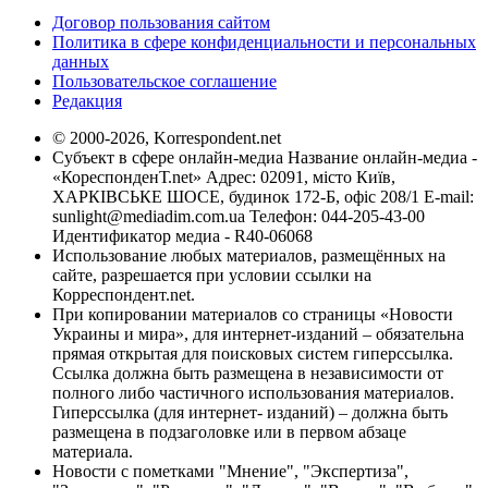
Договор пользования сайтом
Политика в сфере конфиденциальности и персональных
данных
Пользовательское соглашение
Редакция
© 2000-2026, Korrespondent.net
Субъект в сфере онлайн-медиа Название онлайн-медиа -
«КореспонденТ.net» Адрес: 02091, місто Київ,
ХАРКІВСЬКЕ ШОСЕ, будинок 172-Б, офіс 208/1 E-mail:
sunlight@mediadim.com.ua
Телефон: 044-205-43-00
Идентификатор медиа - R40-06068
Использование любых материалов, размещённых на
сайте, разрешается при условии ссылки на
Корреспондент.net.
При копировании материалов со страницы «Новости
Украины и мира», для интернет-изданий – обязательна
прямая открытая для поисковых систем гиперссылка.
Ссылка должна быть размещена в независимости от
полного либо частичного использования материалов.
Гиперссылка (для интернет- изданий) – должна быть
размещена в подзаголовке или в первом абзаце
материала.
Новости с пометками "Мнение", "Экспертиза",