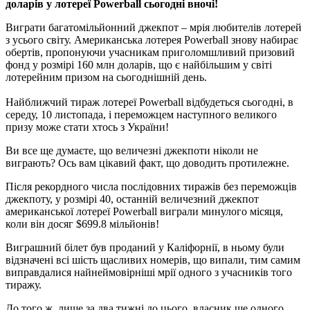
доларів у лотереї Powerball сьогодні вночі!
Виграти багатомільйонний джекпот – мрія любителів лотерей
з усього світу. Американська лотерея Powerball знову набирає
обертів, пропонуючи учасникам приголомшливий призовий
фонд у розмірі 160 млн доларів, що є найбільшим у світі
лотерейним призом на сьогоднішній день.
Найближчий тираж лотереї Powerball відбудеться сьогодні, в
середу, 10 листопада, і переможцем наступного великого
призу може стати хтось з України!
Ви все ще думаєте, що величезні джекпоти ніколи не
виграють? Ось вам цікавий факт, що доводить протилежне.
Після рекордного числа послідовних тиражів без переможців
джекпоту, у розмірі 40, останній величезний джекпот
американської лотереї Powerball виграли минулого місяця,
коли він досяг $699.8 мільйонів!
Виграшний білет був проданий у Каліфорнії, в ньому були
відзначені всі шість щасливих номерів, що випали, тим самим
виправдалися найнеймовірніші мрії одного з учасників того
тиражу.
До того ж, лише за два тижні до цього, власник ще одного