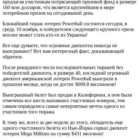
предлагая участникам потрясающий призовой фонд в размере
160 млн долларов, что является крупнейшим в мире
лотерейным призом на сегодняшний день.
Ближайший тираж лотереи Powerball состоится сегодня, в
среду, 10 ноября, и победителем следующего крупного приза
вполне может стать кто-то из Украины!
Все еще думаете, что огромные джекпоты никогда не
выигрывают? Вот вам интересный факт, доказывающий
обратное.
После рекордного числа последовательных тиражей без
победителей джекпота, в размере 40, последний огромный
джекпот американской лотереи Powerball выиграли в
прошлом месяце, когда он достиг $699.8 миллионов!
Выигрышный билет был продан в Калифорнии, в нем были
отмечены все шесть выпавших счастливых номеров, тем
самым оправдались самые невероятные мечты одного из
участников того тиража.
К тому же, всего за две недели до этого, обладатель еще
одного счастливого билета из Нью-Йорка сорвал джекпот
лотереи Mega Millions на сумму $431 миллион!