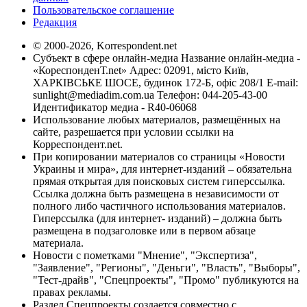
Пользовательское соглашение
Редакция
© 2000-2026, Korrespondent.net
Субъект в сфере онлайн-медиа Название онлайн-медиа -
«КореспонденТ.net» Адрес: 02091, місто Київ,
ХАРКІВСЬКЕ ШОСЕ, будинок 172-Б, офіс 208/1 E-mail:
sunlight@mediadim.com.ua
Телефон: 044-205-43-00
Идентификатор медиа - R40-06068
Использование любых материалов, размещённых на
сайте, разрешается при условии ссылки на
Корреспондент.net.
При копировании материалов со страницы «Новости
Украины и мира», для интернет-изданий – обязательна
прямая открытая для поисковых систем гиперссылка.
Ссылка должна быть размещена в независимости от
полного либо частичного использования материалов.
Гиперссылка (для интернет- изданий) – должна быть
размещена в подзаголовке или в первом абзаце
материала.
Новости с пометками "Мнение", "Экспертиза",
"Заявление", "Регионы", "Деньги", "Власть", "Выборы",
"Тест-драйв", "Спецпроекты", "Промо" публикуются на
правах рекламы.
Раздел Спецпроекты создается совместно с