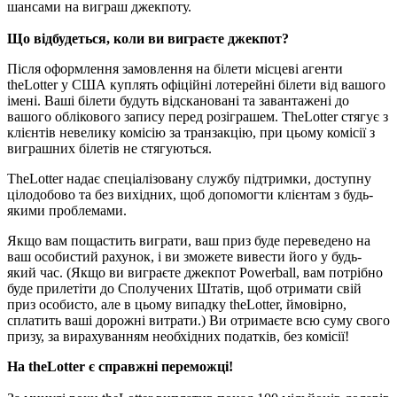
шансами на виграш джекпоту.
Що відбудеться, коли ви виграєте джекпот?
Після оформлення замовлення на білети місцеві агенти
theLotter у США куплять офіційні лотерейні білети від вашого
імені. Ваші білети будуть відскановані та завантажені до
вашого облікового запису перед розіграшем. TheLotter стягує з
клієнтів невелику комісію за транзакцію, при цьому комісії з
виграшних білетів не стягуються.
TheLotter надає спеціалізовану службу підтримки, доступну
цілодобово та без вихідних, щоб допомогти клієнтам з будь-
якими проблемами.
Якщо вам пощастить виграти, ваш приз буде переведено на
ваш особистий рахунок, і ви зможете вивести його у будь-
який час. (Якщо ви виграєте джекпот Powerball, вам потрібно
буде прилетіти до Сполучених Штатів, щоб отримати свій
приз особисто, але в цьому випадку theLotter, ймовірно,
сплатить ваші дорожні витрати.) Ви отримаєте всю суму свого
призу, за вирахуванням необхідних податків, без комісії!
На theLotter є справжні переможці!