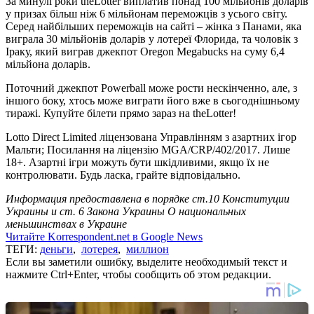
За минулі роки theLotter виплатив понад 100 мільйонів доларів
у призах більш ніж 6 мільйонам переможців з усього світу.
Серед найбільших переможців на сайті – жінка з Панами, яка
виграла 30 мільйонів доларів у лотереї Флорида, та чоловік з
Іраку, який виграв джекпот Oregon Megabucks на суму 6,4
мільйона доларів.
Поточний джекпот Powerball може рости нескінченно, але, з
іншого боку, хтось може виграти його вже в сьогоднішньому
тиражі. Купуйте білети прямо зараз на theLotter!
Lotto Direct Limited ліцензована Управлінням з азартних ігор
Мальти; Посилання на ліцензію MGA/CRP/402/2017. Лише
18+. Азартні ігри можуть бути шкідливими, якщо їх не
контролювати. Будь ласка, грайте відповідально.
Информация предоставлена в порядке ст.10 Конституции
Украины и ст. 6 Закона Украины О национальных
меньшинствах в Украине
Читайте Korrespondent.net в Google News
ТЕГИ:
деньги
,
лотерея
,
миллион
Если вы заметили ошибку, выделите необходимый текст и
нажмите Ctrl+Enter, чтобы сообщить об этом редакции.