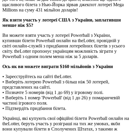
щасливого білета з Нью-Йорка зірвав джекпот лотереї Mega
Millions на суму 431 мільйон доларів!
Як взяти участь у лотереї США з України, заплативши
менше ніж $5?
Ви можете взяти участь у лотереї Powerball з України,
купивши білети Powerball онлайн на theLotter, провідній у
світі онлайн-службі з придбання лотерейних білетів з усього
світу. theLotter пропонує українцям можливість зіграти у
Powerball з одним полем менш ніж за 5 доларів.
Ось як ви можете виграти $160 мільйонів з України
• Зареєструйтесь на сайті theLotter.
• Виберіть лотерею Powerball з більш ніж 50 лотерей,
представлених на сайті.
• Позначте 5 номерів (від 1 до 69) у ігровому полі.
• Виберіть 1 номер 'Powerball' (від 1 до 26) у помаранчевій
частині ігрового поля.
• Підтвердіть придбання білета.
Українці, які купують свої офіційні білети Powerball онлайн на
theLotter, беруть участь у розіграші на тих же умовах, якби
вони купували білети в Сполучених Штатах, з такими ж