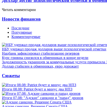
Доллар достиг психологической отметки в обмен
Читать комментарии
Новости финансов
Последние
Популярные
Комментируемые
НБУ удержал продаж долларов выше психологической отметки
Нацбанк зафиксировал стабилизацию резервов
Курс гривны снизился в обменниках в конце недели
Задолженность украинцев за коммунальные услуги превысила 
Доллар стабилен в обменниках, евро дорожает
Сюжеты
Итоги 08.08: Patriot будет и минус два НПЗ
Итоги 07.08: "Адские" санкции и "парад" дронов
Адские санкции. Решение Сената США