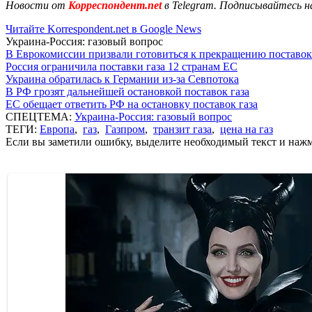
Новости от
Корреспондент.net
в Telegram. Подписывайтесь н
Читайте Korrespondent.net в Google News
Украина-Россия: газовый вопрос
В Еврокомиссии призвали готовиться к прекращению поставок
Россия ограничила поставки газа 12 странам ЕС
Украина обратилась к Германии из-за Севпотока
В РФ грозят дальнейшей остановкой поставок газа
ЕС обещает ответить РФ на остановку поставок газа
СПЕЦТЕМА:
Украина-Россия: газовый вопрос
ТЕГИ:
Европа
,
газ
,
Газпром
,
транзит газа
,
цена на газ
Если вы заметили ошибку, выделите необходимый текст и нажми