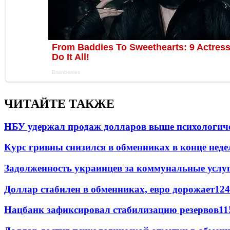
ЧИТАЙТЕ ТАКЖЕ
НБУ удержал продаж долларов выше психологич
Курс гривны снизился в обменниках в конце неде
Задолженность украинцев за коммунальные услу
Доллар стабилен в обменниках, евро дорожает
124
Нацбанк зафиксировал стабилизацию резервов
11