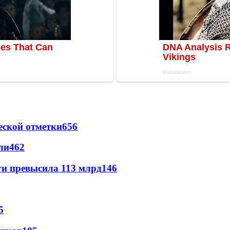
еской отметки
656
ли
462
ги превысила 113 млрд
146
5