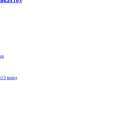
никах
105
113 млрд