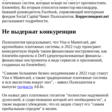
платежных систем, которые вскоре не смогут противостоять
блокчейну. Ко вторым относится инвестор-миллиардер,
бывший руководитель Facebook, управляющий венчурным
фондом Social Capital Чамат Палихапития.
Корреспондент.net
рассказывает подробности.
Не выдержат конкуренции
Палихапития предсказывает, что Visa и Mastercard, две
крупнейших платежных системы, в 2022 году проиграют
конкурентную борьбу таким финансовым инструментам, как
блокчейн-проекты и DeFi (децентрализованные финансы -
финансовые инструменты в виде сервисов и приложений,
созданных на блокчейне).
"Самыми большими бизнес-неудачниками в 2022 году станут
Visa и Mastercard, а также традиционные платежные системы
и вся экосистема вокруг них", - заявил Палихапития в
выпуске
подкаста
All-In.
Он назвал двух платежных гигантов "полностью надуманной
дуополией, в существовании которой нет необходимости", а
также выразил убеждение, что их акции станут его "самым
прибыльным спредом" в жизни.