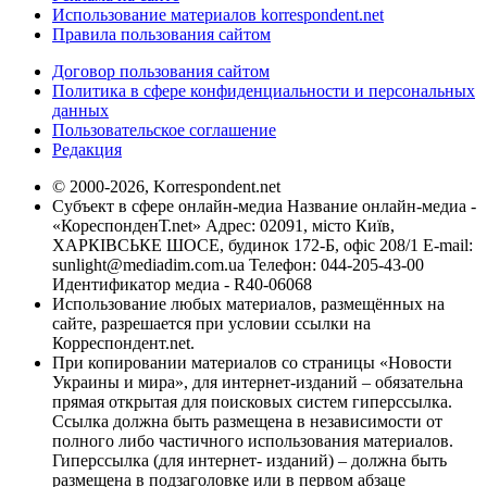
Использование материалов korrespondent.net
Правила пользования сайтом
Договор пользования сайтом
Политика в сфере конфиденциальности и персональных
данных
Пользовательское соглашение
Редакция
© 2000-2026, Korrespondent.net
Субъект в сфере онлайн-медиа Название онлайн-медиа -
«КореспонденТ.net» Адрес: 02091, місто Київ,
ХАРКІВСЬКЕ ШОСЕ, будинок 172-Б, офіс 208/1 E-mail:
sunlight@mediadim.com.ua
Телефон: 044-205-43-00
Идентификатор медиа - R40-06068
Использование любых материалов, размещённых на
сайте, разрешается при условии ссылки на
Корреспондент.net.
При копировании материалов со страницы «Новости
Украины и мира», для интернет-изданий – обязательна
прямая открытая для поисковых систем гиперссылка.
Ссылка должна быть размещена в независимости от
полного либо частичного использования материалов.
Гиперссылка (для интернет- изданий) – должна быть
размещена в подзаголовке или в первом абзаце