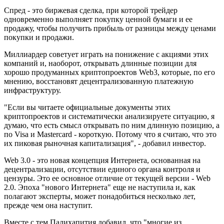
Спред - это биржевая сделка, при которой трейдер
одновременно выполняет покупку ценной бумаги и ее
продажу, чтобы получить прибыль от разницы между ценами
покупки и продажи.
Миллиардер советует играть на понижение с акциями этих
компаний и, наоборот, открывать длинные позиции для
хорошо продуманных криптопроектов Web3, которые, по его
мнению, восстановят децентрализованную платежную
инфраструктуру.
"Если вы читаете официальные документы этих
криптопроектов и систематически анализируете ситуацию, я
думаю, что есть смысл открывать по ним длинную позицию, а
по Visa и Mastercard - короткую. Потому что я считаю, что это
их пиковая рыночная капитализация", - добавил инвестор.
Web 3.0 - это новая концепция Интернета, основанная на
децентрализации, отсутствии единого органа контроля и
цензуры. Это ее основное отличие от текущей версии - Web
2.0. Эпоха "нового Интернета" еще не наступила и, как
полагают эксперты, может понадобиться несколько лет,
прежде чем она наступит.
Вместе с тем Палихапития добавил, что "многие из