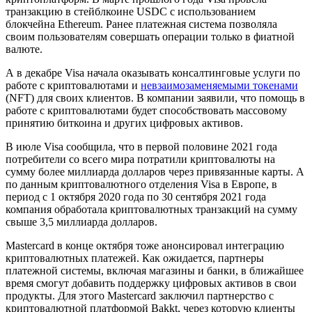
транзакцию в стейблкоине USDC с использованием
блокчейна Ethereum. Ранее платежная система позволяла
своим пользователям совершать операции только в фиатной
валюте.
А в декабре Visa начала оказывать консалтинговые услуги по
работе с криптовалютами и
невзаимозаменяемыми токенами
(NFT) для своих клиентов. В компании заявили, что помощь в
работе с криптовалютами будет способствовать массовому
принятию биткоина и других цифровых активов.
В июле Visa сообщила, что в первой половине 2021 года
потребители со всего мира потратили криптовалюты на
сумму более миллиарда долларов через привязанные карты. А
по данным криптовалютного отделения Visa в Европе, в
период с 1 октября 2020 года по 30 сентября 2021 года
компания обработала криптовалютных транзакций на сумму
свыше 3,5 миллиарда долларов.
Mastercard в конце октября тоже анонсировал интеграцию
криптовалютных платежей. Как ожидается, партнеры
платежной системы, включая магазины и банки, в ближайшее
время смогут добавить поддержку цифровых активов в свои
продукты. Для этого Mastercard заключил партнерство с
криптовалютной платформой Bakkt, через которую клиенты