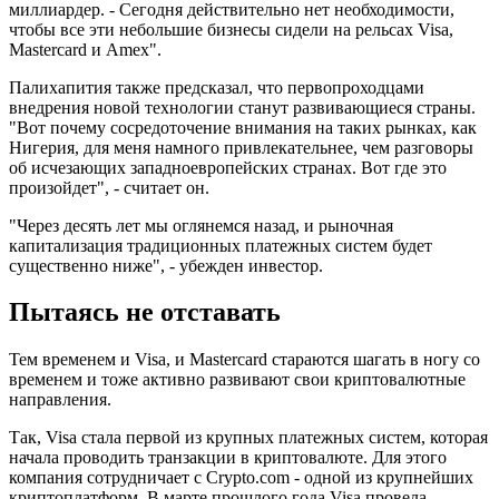
миллиардер. - Сегодня действительно нет необходимости,
чтобы все эти небольшие бизнесы сидели на рельсах Visa,
Mastercard и Amex".
Палихапития также предсказал, что первопроходцами
внедрения новой технологии станут развивающиеся страны.
"Вот почему сосредоточение внимания на таких рынках, как
Нигерия, для меня намного привлекательнее, чем разговоры
об исчезающих западноевропейских странах. Вот где это
произойдет", - считает он.
"Через десять лет мы оглянемся назад, и рыночная
капитализация традиционных платежных систем будет
существенно ниже", - убежден инвестор.
Пытаясь не отставать
Тем временем и Visa, и Mastercard стараются шагать в ногу со
временем и тоже активно развивают свои криптовалютные
направления.
Так, Visa стала первой из крупных платежных систем, которая
начала проводить транзакции в криптовалюте. Для этого
компания сотрудничает с Crypto.com - одной из крупнейших
криптоплатформ. В марте прошлого года Visa провела