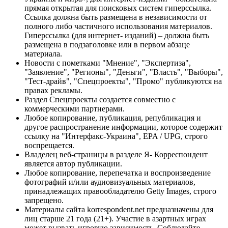
прямая открытая для поисковых систем гиперссылка.
Ссылка должна быть размещена в независимости от
полного либо частичного использования материалов.
Гиперссылка (для интернет- изданий) – должна быть
размещена в подзаголовке или в первом абзаце
материала.
Новости с пометками "Мнение", "Экспертиза",
"Заявление", "Регионы", "Деньги", "Власть", "Выборы",
"Тест-драйв", "Спецпроекты", "Промо" публикуются на
правах рекламы.
Раздел Спецпроекты создается совместно с
коммерческими партнерами.
Любое копирование, публикация, републикация и
другое распространение информации, которое содержит
ссылку на "Интерфакс-Украина", EPA / UPG, строго
воспрещается.
Владелец веб-страницы в разделе Я- Корреспондент
является автор публикации.
Любое копирование, перепечатка и воспроизведение
фотографий и/или аудиовизуальных материалов,
принадлежащих правообладателю Getty Images, строго
запрещено.
Материалы сайта korrespondent.net предназначены для
лиц старше 21 года (21+). Участие в азартных играх
может вызвать игровую зависимость. Соблюдайте