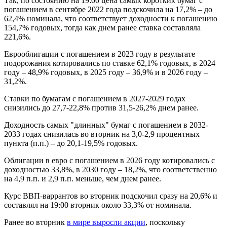
Так, по состоянию на 19:00 цена самых коротких бумаг с
погашением в сентябре 2022 года подскочила на 17,2% – до
62,4% номинала, что соответствует доходности к погашению
154,7% годовых, тогда как днем ранее ставка составляла
221,6%.
Еврооблигации с погашением в 2023 году в результате
подорожания котировались по ставке 62,1% годовых, в 2024
году – 48,9% годовых, в 2025 году – 36,9% и в 2026 году –
31,2%.
Ставки по бумагам с погашением в 2027-2029 годах
снизились до 27,7-22,8% против 31,5-26,2% днем ранее.
Доходность самых "длинных" бумаг с погашением в 2032-
2033 годах снизилась во вторник на 3,0-2,9 процентных
пункта (п.п.) – до 20,1-19,5% годовых.
Облигации в евро с погашением в 2026 году котировались с
доходностью 33,8%, в 2030 году – 18,2%, что соответственно
на 4,9 п.п. и 2,9 п.п. меньше, чем днем ранее.
Курс ВВП-варрантов во вторник подскочил сразу на 20,6% и
составлял на 19:00 вторник около 33,3% от номинала.
Ранее во вторник
в мире выросли акции
, поскольку