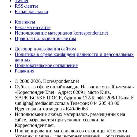
Twitter
RSS-ленты
E-mail рассылка
Контакты
Реклама на сайте
Использование материалов korrespondent.net
Правила пользования сайтом
Договор пользования сайтом
Политика в сфере конфиденциальности и персональных
данных
Пользовательское соглашение
Редакция
© 2000-2026, Korrespondent.net
Субъект в сфере онлайн-медиа Название онлайн-медиа -
«КореспонденТ.net» Адрес: 02091, місто Київ,
ХАРКІВСЬКЕ ШОСЕ, будинок 172-Б, офіс 208/1 E-mail:
sunlight@mediadim.com.ua
Телефон: 044-205-43-00
Идентификатор медиа - R40-06068
Использование любых материалов, размещённых на
сайте, разрешается при условии ссылки на
Корреспондент.net.
При копировании материалов со страницы «Новости
Украины и мира», для интернет-изданий – обязательна