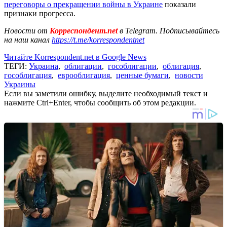
переговоры о прекращении войны в Украине
показали
признаки прогресса.
Новости от
Корреспондент.net
в Telegram. Подписывайтесь
на наш канал
https://t.me/korrespondentnet
Читайте Korrespondent.net в Google News
ТЕГИ:
Украина
,
облигации
,
гособлигации
,
облигация
,
гособлигация
,
еврооблигация
,
ценные бумаги
,
новости
Украины
Если вы заметили ошибку, выделите необходимый текст и
нажмите Ctrl+Enter, чтобы сообщить об этом редакции.