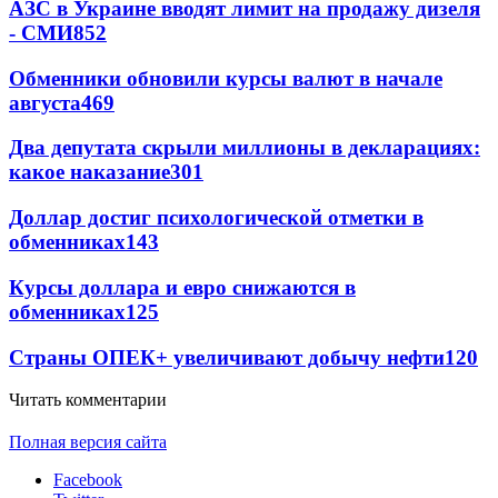
АЗС в Украине вводят лимит на продажу дизеля
- СМИ
852
Обменники обновили курсы валют в начале
августа
469
Два депутата скрыли миллионы в декларациях:
какое наказание
301
Доллар достиг психологической отметки в
обменниках
143
Курсы доллара и евро снижаются в
обменниках
125
Страны ОПЕК+ увеличивают добычу нефти
120
Читать комментарии
Полная версия сайта
Facebook