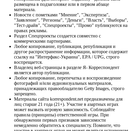
размещена в подзаголовке или в первом абзаце
материала.
Новости с пометками "Мнение", "Экспертиза",
"Заявление", "Регионы", "Деньги", "Власть", "Выборы",
"Тест-драйв", "Спецпроекты", "Промо" публикуются на
правах рекламы.
Раздел Спецпроекты создается совместно с
коммерческими партнерами.
Любое копирование, публикация, републикация и
другое распространение информации, которое содержит
ссылку на "Интерфакс-Украина", EPA / UPG, строго
воспрещается.
Владелец веб-страницы в разделе Я- Корреспондент
является автор публикации.
Любое копирование, перепечатка и воспроизведение
фотографий и/или аудиовизуальных материалов,
принадлежащих правообладателю Getty Images, строго
запрещено.
Материалы сайта korrespondent.net предназначены для
лиц старше 21 года (21+). Участие в азартных играх
может вызвать игровую зависимость. Соблюдайте
правила (принципы) ответственной игры. При
обнаружении первых признаков зависимости
немедленно обратитесь к специалисту. Помните, что
участие в азартных играх не может являться источником