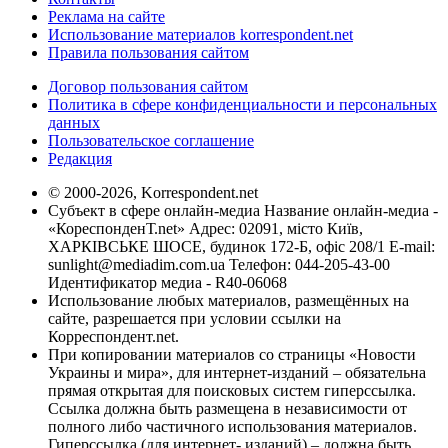
Реклама на сайте
Использование материалов korrespondent.net
Правила пользования сайтом
Договор пользования сайтом
Политика в сфере конфиденциальности и персональных
данных
Пользовательское соглашение
Редакция
© 2000-2026, Korrespondent.net
Субъект в сфере онлайн-медиа Название онлайн-медиа -
«КореспонденТ.net» Адрес: 02091, місто Київ,
ХАРКІВСЬКЕ ШОСЕ, будинок 172-Б, офіс 208/1 E-mail:
sunlight@mediadim.com.ua
Телефон: 044-205-43-00
Идентификатор медиа - R40-06068
Использование любых материалов, размещённых на
сайте, разрешается при условии ссылки на
Корреспондент.net.
При копировании материалов со страницы «Новости
Украины и мира», для интернет-изданий – обязательна
прямая открытая для поисковых систем гиперссылка.
Ссылка должна быть размещена в независимости от
полного либо частичного использования материалов.
Гиперссылка (для интернет- изданий) – должна быть