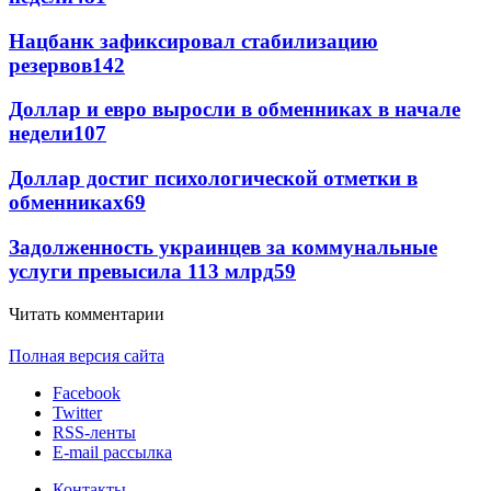
Нацбанк зафиксировал стабилизацию
резервов
142
Доллар и евро выросли в обменниках в начале
недели
107
Доллар достиг психологической отметки в
обменниках
69
Задолженность украинцев за коммунальные
услуги превысила 113 млрд
59
Читать комментарии
Полная версия сайта
Facebook
Twitter
RSS-ленты
E-mail рассылка
Контакты