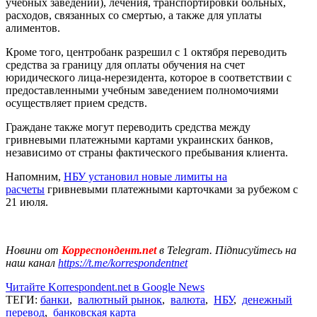
учебных заведений), лечения, транспортировки больных,
расходов, связанных со смертью, а также для уплаты
алиментов.
Кроме того, центробанк разрешил с 1 октября переводить
средства за границу для оплаты обучения на счет
юридического лица-нерезидента, которое в соответствии с
предоставленными учебным заведением полномочиями
осуществляет прием средств.
Граждане также могут переводить средства между
гривневыми платежными картами украинских банков,
независимо от страны фактического пребывания клиента.
Напомним,
НБУ установил новые лимиты на
расчеты
гривневыми платежными карточками за рубежом с
21 июля.
Новини от
Корреспондент.net
в Telegram. Підписуйтесь на
наш канал
https://t.me/korrespondentnet
Читайте Korrespondent.net в Google News
ТЕГИ:
банки
,
валютный рынок
,
валюта
,
НБУ
,
денежный
перевод
,
банковская карта