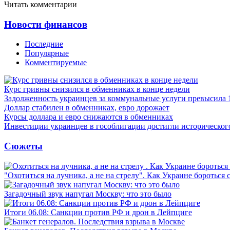
Читать комментарии
Новости финансов
Последние
Популярные
Комментируемые
Курс гривны снизился в обменниках в конце недели
Задолженность украинцев за коммунальные услуги превысила 
Доллар стабилен в обменниках, евро дорожает
Курсы доллара и евро снижаются в обменниках
Инвестиции украинцев в гособлигации достигли историческо
Сюжеты
"Охотиться на лучника, а не на стрелу". Как Украине бороться 
Загадочный звук напугал Москву: что это было
Итоги 06.08: Санкции против РФ и дрон в Лейпциге