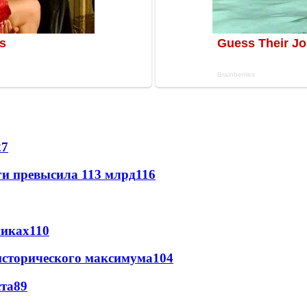
27
ги превысила 113 млрд
116
никах
110
исторического максимума
104
ста
89