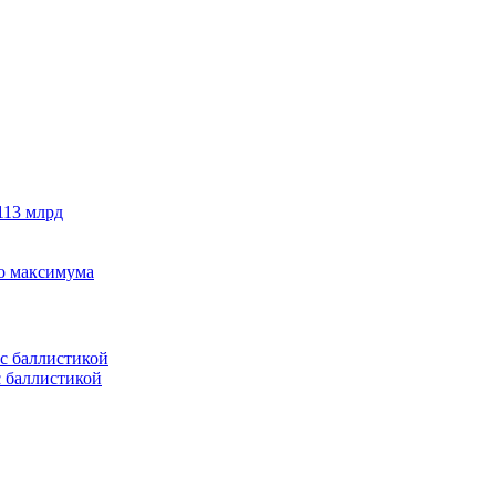
113 млрд
го максимума
с баллистикой