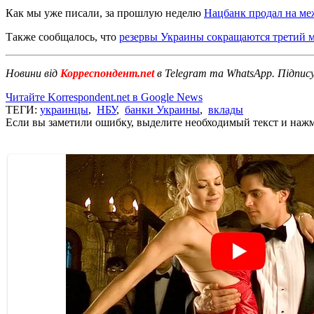
Как мы уже писали, за прошлую неделю
Нацбанк продал на ме
Также сообщалось, что
резервы Украины сокращаются третий 
Новини від
Корреспондент.net
в Telegram та WhatsApp. Підпис
Читайте Korrespondent.net в Google News
ТЕГИ:
украинцы
,
НБУ
,
банки Украины
,
вклады
Если вы заметили ошибку, выделите необходимый текст и нажми