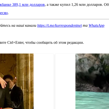
жбанке 389,1 млн долларов
, а также купил 1,26 млн долларов. 
месяц
.
уйтесь на наші канали
https://t.me/korrespondentnet
та
WhatsApp
те Ctrl+Enter, чтобы сообщить об этом редакции.