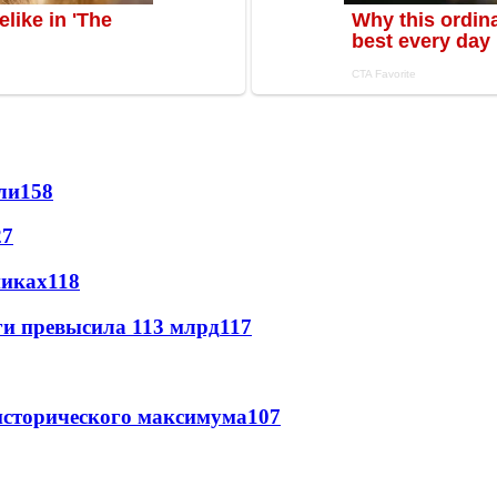
ли
158
27
никах
118
ги превысила 113 млрд
117
исторического максимума
107