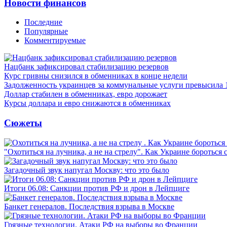
Новости финансов
Последние
Популярные
Комментируемые
Нацбанк зафиксировал стабилизацию резервов
Курс гривны снизился в обменниках в конце недели
Задолженность украинцев за коммунальные услуги превысила 
Доллар стабилен в обменниках, евро дорожает
Курсы доллара и евро снижаются в обменниках
Сюжеты
"Охотиться на лучника, а не на стрелу". Как Украине бороться 
Загадочный звук напугал Москву: что это было
Итоги 06.08: Санкции против РФ и дрон в Лейпциге
Банкет генералов. Последствия взрыва в Москве
Грязные технологии. Атаки РФ на выборы во Франции