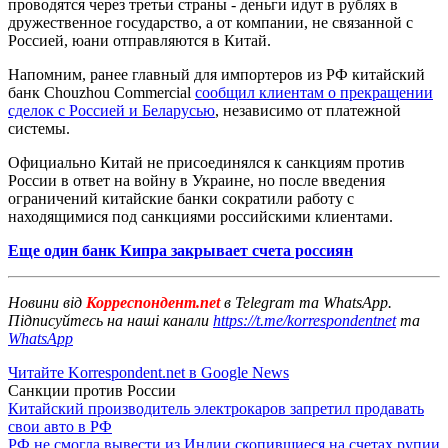
проводятся через третьи страны - деньги идут в рублях в
дружественное государство, а от компании, не связанной с
Россией, юани отправляются в Китай.
Напомним, ранее главный для импортеров из РФ китайский
банк Chouzhou Commercial
сообщил клиентам о прекращении
сделок с Россией и Беларусью
, независимо от платежной
системы.
Официально Китай не присоединялся к санкциям против
России в ответ на войну в Украине, но после введения
ограничений китайские банки сократили работу с
находящимися под санкциями российскими клиентами.
Еще один банк Кипра закрывает счета россиян
Новини від
Корреспондент.net
в Telegram та WhatsApp.
Підписуйтесь на наші канали
https://t.me/korrespondentnet
та
WhatsApp
Читайте Korrespondent.net в Google News
Санкции против России
Китайский производитель электрокаров запретил продавать
свои авто в РФ
РФ не смогла вывести из Индии скопившиеся на счетах рупии