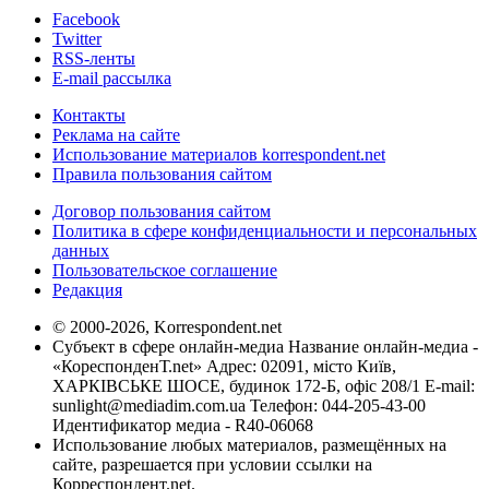
Facebook
Twitter
RSS-ленты
E-mail рассылка
Контакты
Реклама на сайте
Использование материалов korrespondent.net
Правила пользования сайтом
Договор пользования сайтом
Политика в сфере конфиденциальности и персональных
данных
Пользовательское соглашение
Редакция
© 2000-2026, Korrespondent.net
Субъект в сфере онлайн-медиа Название онлайн-медиа -
«КореспонденТ.net» Адрес: 02091, місто Київ,
ХАРКІВСЬКЕ ШОСЕ, будинок 172-Б, офіс 208/1 E-mail:
sunlight@mediadim.com.ua
Телефон: 044-205-43-00
Идентификатор медиа - R40-06068
Использование любых материалов, размещённых на
сайте, разрешается при условии ссылки на
Корреспондент.net.