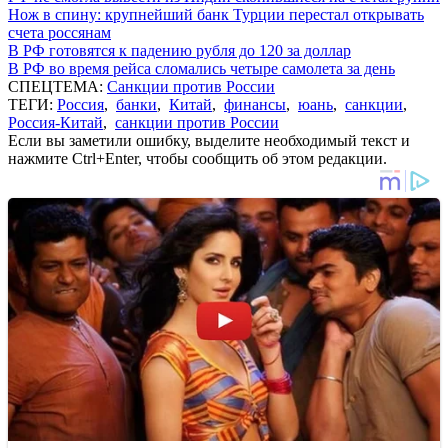
Нож в спину: крупнейший банк Турции перестал открывать
счета россянам
В РФ готовятся к падению рубля до 120 за доллар
В РФ во время рейса сломались четыре самолета за день
СПЕЦТЕМА:
Санкции против России
ТЕГИ:
Россия
,
банки
,
Китай
,
финансы
,
юань
,
санкции
,
Россия-Китай
,
санкции против России
Если вы заметили ошибку, выделите необходимый текст и
нажмите Ctrl+Enter, чтобы сообщить об этом редакции.