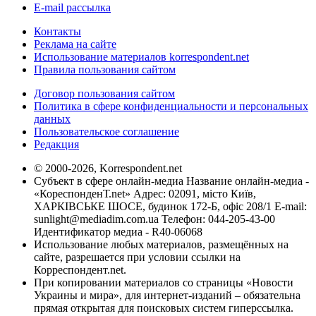
E-mail рассылка
Контакты
Реклама на сайте
Использование материалов korrespondent.net
Правила пользования сайтом
Договор пользования сайтом
Политика в сфере конфиденциальности и персональных
данных
Пользовательское соглашение
Редакция
© 2000-2026, Korrespondent.net
Субъект в сфере онлайн-медиа Название онлайн-медиа -
«КореспонденТ.net» Адрес: 02091, місто Київ,
ХАРКІВСЬКЕ ШОСЕ, будинок 172-Б, офіс 208/1 E-mail:
sunlight@mediadim.com.ua
Телефон: 044-205-43-00
Идентификатор медиа - R40-06068
Использование любых материалов, размещённых на
сайте, разрешается при условии ссылки на
Корреспондент.net.
При копировании материалов со страницы «Новости
Украины и мира», для интернет-изданий – обязательна
прямая открытая для поисковых систем гиперссылка.