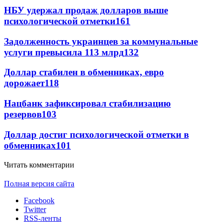
НБУ удержал продаж долларов выше
психологической отметки
161
Задолженность украинцев за коммунальные
услуги превысила 113 млрд
132
Доллар стабилен в обменниках, евро
дорожает
118
Нацбанк зафиксировал стабилизацию
резервов
103
Доллар достиг психологической отметки в
обменниках
101
Читать комментарии
Полная версия сайта
Facebook
Twitter
RSS-ленты