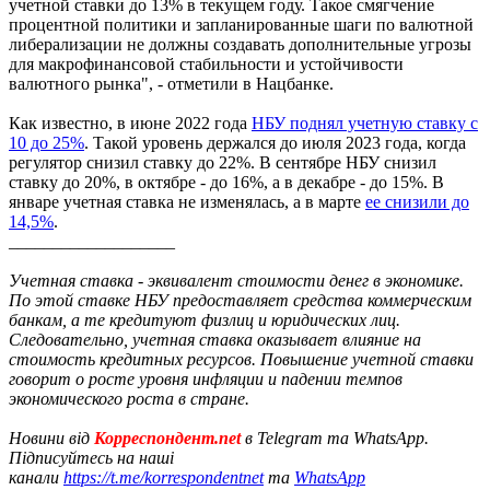
учетной ставки до 13% в текущем году. Такое смягчение
процентной политики и запланированные шаги по валютной
либерализации не должны создавать дополнительные угрозы
для макрофинансовой стабильности и устойчивости
валютного рынка", - отметили в Нацбанке.
Как известно, в июне 2022 года
НБУ поднял учетную ставку с
10 до 25%
. Такой уровень держался до июля 2023 года, когда
регулятор снизил ставку до 22%. В сентябре НБУ снизил
ставку до 20%, в октябре - до 16%, а в декабре - до 15%. В
январе учетная ставка не изменялась, а в марте
ее снизили до
14,5%
.
___________________
Учетная ставка - эквивалент стоимости денег в экономике.
По этой ставке НБУ предоставляет средства коммерческим
банкам, а те кредитуют физлиц и юридических лиц.
Следовательно, учетная ставка оказывает влияние на
стоимость кредитных ресурсов. Повышение учетной ставки
говорит о росте уровня инфляции и падении темпов
экономического роста в стране.
Новини від
Корреспондент.net
в Telegram та WhatsApp.
Підписуйтесь на наші
канали
https://t.me/korrespondentnet
та
WhatsApp