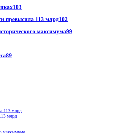
никах
103
ги превысила 113 млрд
102
исторического максимума
99
ста
89
113 млрд
го максимума