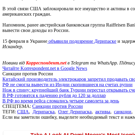
В этой связи США заблокировали все имущество и активы в с
американских граждан.
Напомним, ранее австрийская банковская группа Raiffeisen Bank
вывести свои доходы из России.
15 февраля в Украине
объявили подозрение Дерипаске
и задерж
Искандер.
Новини від
Корреспондент.net
в Telegram та WhatsApp. Підпис
Читайте Korrespondent.net в Google News
Санкции против России
Китайский производитель электрокаров запретил продавать св
РФ не смогла вывести из Индии скопившиеся на счетах рупии
Нож в спину: крупнейший банк Турции перестал открывать сче
В РФ готовятся к падению рубля до 120 за доллар
В РФ во время рейса сломались четыре самолета за день
СПЕЦТЕМА:
Санкции против России
ТЕГИ:
США
,
Дерипаска
,
Олег Дерипаска
,
активы
,
санкции
,
Если вы заметили ошибку, выделите необходимый текст и нажми