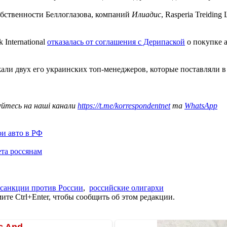
обственности Беллоглазова, компаний
Илиадис
, Rasperia Treiding
 International
отказалась от соглашения с Дерипаской
о покупке а
али двух его украинских топ-менеджеров, которые поставляли в
уйтесь на наші канали
https://t.me/korrespondentnet
та
WhatsApp
ои авто в РФ
та россянам
санкции против России
,
российские олигархи
те Ctrl+Enter, чтобы сообщить об этом редакции.