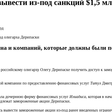
ывести из-под санкций $1,5 м
рд олигарха Дерипаски
на и компаний, которые должны были п
 российскому олигарху Олегу Дерипаске получить доступ к зам
ской компании по предоставлению финансовых услуг
Титул
Дмитр
ала дочернюю фирму финансовых услуг
Илиадиса
, которая в н
надлежат замороженные акции Дерипаски.
сь вывести замороженные акции из-под ранее введенных ограни