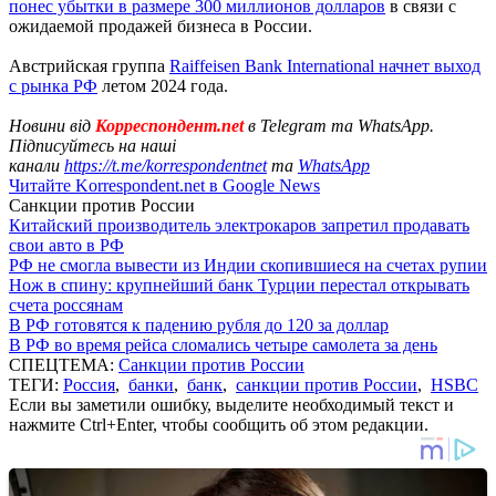
понес убытки в размере 300 миллионов долларов
в связи с
ожидаемой продажей бизнеса в России.
Австрийская группа
Raiffeisen Bank International начнет выход
с рынка РФ
летом 2024 года.
Новини від
Корреспондент.net
в Telegram та WhatsApp.
Підписуйтесь на наші
канали
https://t.me/korrespondentnet
та
WhatsApp
Читайте Korrespondent.net в Google News
Санкции против России
Китайский производитель электрокаров запретил продавать
свои авто в РФ
РФ не смогла вывести из Индии скопившиеся на счетах рупии
Нож в спину: крупнейший банк Турции перестал открывать
счета россянам
В РФ готовятся к падению рубля до 120 за доллар
В РФ во время рейса сломались четыре самолета за день
СПЕЦТЕМА:
Санкции против России
ТЕГИ:
Россия
,
банки
,
банк
,
санкции против России
,
HSBC
Если вы заметили ошибку, выделите необходимый текст и
нажмите Ctrl+Enter, чтобы сообщить об этом редакции.