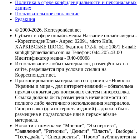
Политика в сфере конфиденциальности и персональных
данных
Пользовательское соглашение
Редакция
© 2000-2026, Korrespondent.net
Субъект в сфере онлайн-медиа Название онлайн-медиа -
«КореспонденТ.net» Адрес: 02091, місто Київ,
ХАРКІВСЬКЕ ШОСЕ, будинок 172-Б, офіс 208/1 E-mail:
sunlight@mediadim.com.ua
Телефон: 044-205-43-00
Идентификатор медиа - R40-06068
Использование любых материалов, размещённых на
сайте, разрешается при условии ссылки на
Корреспондент.net.
При копировании материалов со страницы «Новости
Украины и мира», для интернет-изданий – обязательна
прямая открытая для поисковых систем гиперссылка.
Ссылка должна быть размещена в независимости от
полного либо частичного использования материалов.
Гиперссылка (для интернет- изданий) – должна быть
размещена в подзаголовке или в первом абзаце
материала.
Новости с пометками "Мнение", "Экспертиза",
"Заявление", "Регионы", "Деньги", "Власть", "Выборы",
"Тест-драйв", "Спецпроекты", "Промо" публикуются на