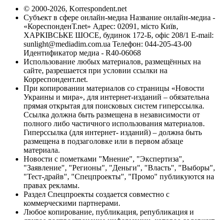
© 2000-2026, Korrespondent.net
Субъект в сфере онлайн-медиа Название онлайн-медиа -
«КореспонденТ.net» Адрес: 02091, місто Київ,
ХАРКІВСЬКЕ ШОСЕ, будинок 172-Б, офіс 208/1 E-mail:
sunlight@mediadim.com.ua
Телефон: 044-205-43-00
Идентификатор медиа - R40-06068
Использование любых материалов, размещённых на
сайте, разрешается при условии ссылки на
Корреспондент.net.
При копировании материалов со страницы «Новости
Украины и мира», для интернет-изданий – обязательна
прямая открытая для поисковых систем гиперссылка.
Ссылка должна быть размещена в независимости от
полного либо частичного использования материалов.
Гиперссылка (для интернет- изданий) – должна быть
размещена в подзаголовке или в первом абзаце
материала.
Новости с пометками "Мнение", "Экспертиза",
"Заявление", "Регионы", "Деньги", "Власть", "Выборы",
"Тест-драйв", "Спецпроекты", "Промо" публикуются на
правах рекламы.
Раздел Спецпроекты создается совместно с
коммерческими партнерами.
Любое копирование, публикация, републикация и