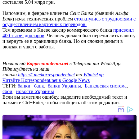
составлял 5,04 млрд грн.
Напомним, в феврале клиенты
Сенс Банка
(бывший
Альфа-
Банк
) из-за технических проблем
столкнулись с трудностями с
осуществлением карточных переводов.
Тем временем в Киеве кассир коммерческого банка
присвоил
400 тысяч долларов
. Человек должен был перечислить валюту
и вернуть ее в хранилище банка. Но он сложил деньги в
рюкзак и ушел с работы.
Новини від
Корреспондент.net
в Telegram та WhatsApp.
Підписуйтесь на наші
канали
https://t.me/korrespondentnet
та
WhatsApp
Читайте Korrespondent.net в Google News
ТЕГИ:
банки
,
банк
,
банки Украины
,
Банковская система
,
сбой
,
новости Украины
Если вы заметили ошибку, выделите необходимый текст и
нажмите Ctrl+Enter, чтобы сообщить об этом редакции.