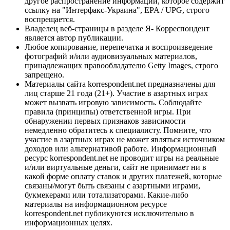
другое распространение информации, которое содержит
ссылку на "Интерфакс-Украина", EPA / UPG, строго
воспрещается.
Владелец веб-страницы в разделе Я- Корреспондент
является автор публикации.
Любое копирование, перепечатка и воспроизведение
фотографий и/или аудиовизуальных материалов,
принадлежащих правообладателю Getty Images, строго
запрещено.
Материалы сайта korrespondent.net предназначены для
лиц старше 21 года (21+). Участие в азартных играх
может вызвать игровую зависимость. Соблюдайте
правила (принципы) ответственной игры. При
обнаружении первых признаков зависимости
немедленно обратитесь к специалисту. Помните, что
участие в азартных играх не может являться источником
доходов или альтернативой работе. Информационный
ресурс korrespondent.net не проводит игры на реальные
и/или виртуальные деньги, сайт не принимает ни в
какой форме оплату ставок и других платежей, которые
связаны/могут быть связаны с азартными играми,
букмекерами или тотализаторами. Какие-либо
материалы на информационном ресурсе
korrespondent.net публикуются исключительно в
информационных целях.