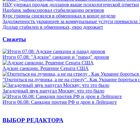
НБУ удержал продаж долларов выше психологической отметки
Нацбанк зафиксировал стабилизацию резервов
Курс гривны снизился в обменниках в конце недели
Задолженность украинцев за коммунальные услуги превысила 
Доллар стабилен в обменниках, евро дорожает
Сюжеты
Итоги 07.08: "Адские" санкции и "парад" дронов
Адские санкции. Решение Сената США
"Охотиться на лучника, а не на стрелу". Как Украине бороться 
Загадочный звук напугал Москву: что это было
Итоги 06.08: Санкции против РФ и дрон в Лейпциге
ВЫБОР РЕДАКТОРА