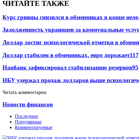
ЧИТАЙТЕ ТАКЖЕ
Курс гривны снизился в обменниках в конце неде
Задолженность украинцев за коммунальные услу
Доллар достиг психологической отметки в обмен
Доллар стабилен в обменниках, евро дорожает
117
Нацбанк зафиксировал стабилизацию резервов
95
НБУ удержал продаж долларов выше психологич
Читать комментарии
Новости финансов
Последние
Популярные
Комментируемые