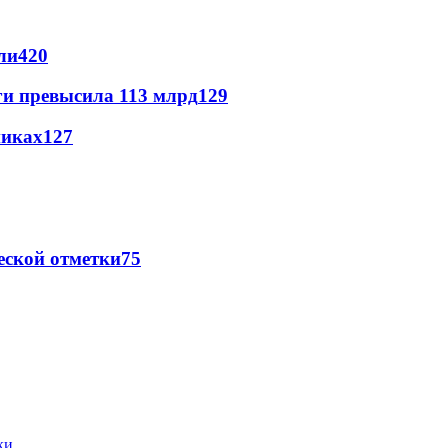
ли
420
ги превысила 113 млрд
129
никах
127
еской отметки
75