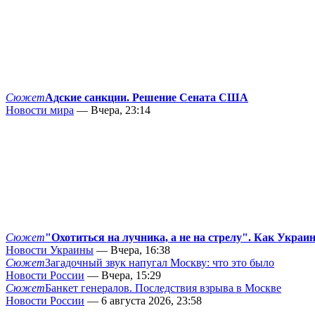
Сюжет
Адские санкции. Решение Сената США
Новости мира
— Вчера, 23:14
Сюжет
"Охотиться на лучника, а не на стрелу". Как Украи
Новости Украины
— Вчера, 16:38
Сюжет
Загадочный звук напугал Москву: что это было
Новости России
— Вчера, 15:29
Сюжет
Банкет генералов. Последствия взрыва в Москве
Новости России
— 6 августа 2026, 23:58