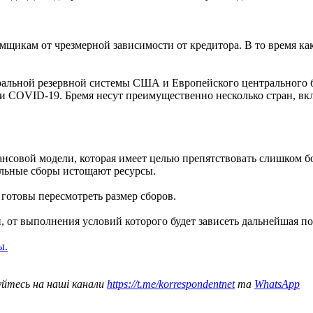
щикам от чрезмерной зависимости от кредитора. В то время ка
альной резервной системы США и Европейского центрального ба
и COVID-19. Бремя несут преимущественно несколько стран, вк
ансовой модели, которая имеет целью препятствовать слишком
ельные сборы истощают ресурсы.
отовы пересмотреть размер сборов.
, от выполнения условий которого будет зависеть дальнейшая п
ы.
уйтесь на наші канали
https://t.me/korrespondentnet
та
WhatsApp