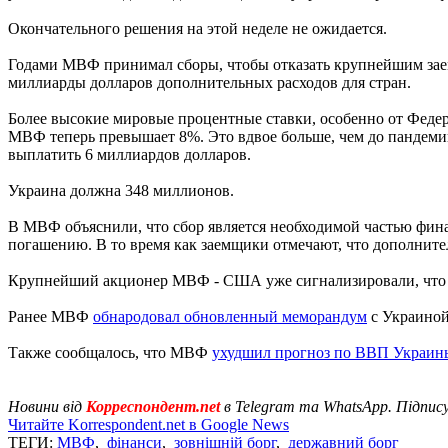
Окончательного решения на этой неделе не ожидается.
Годами МВФ принимал сборы, чтобы отказать крупнейшим заем
миллиарды долларов дополнительных расходов для стран.
Более высокие мировые процентные ставки, особенно от Федер
МВФ теперь превышает 8%. Это вдвое больше, чем до пандеми
выплатить 6 миллиардов долларов.
Украина должна 348 миллионов.
В МВФ объяснили, что сбор является необходимой частью фин
погашению. В то время как заемщики отмечают, что дополнит
Крупнейший акционер МВФ - США уже сигнализировали, что г
Ранее МВФ
обнародовал обновленный меморандум
с Украиной
Также сообщалось, что МВФ
ухудшил прогноз по ВВП Украин
Новини від
Корреспондент.net
в Telegram та WhatsApp. Підпис
Читайте Korrespondent.net в Google News
ТЕГИ:
МВФ
,
фінанси
,
зовнішній борг
,
державний борг