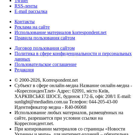
Twitter
RSS-ленты
E-mail рассылка
Контакты
Реклама на сайте
Использование материалов korrespondent.net
Правила пользования сайтом
Договор пользования сайтом
Политика в сфере конфиденциальности и персональных
данных
Пользовательское соглашение
Редакция
© 2000-2026, Korrespondent.net
Субъект в сфере онлайн-медиа Название онлайн-медиа -
«КореспонденТ.net» Адрес: 02091, місто Київ,
ХАРКІВСЬКЕ ШОСЕ, будинок 172-Б, офіс 208/1 E-mail:
sunlight@mediadim.com.ua
Телефон: 044-205-43-00
Идентификатор медиа - R40-06068
Использование любых материалов, размещённых на
сайте, разрешается при условии ссылки на
Корреспондент.net.
При копировании материалов со страницы «Новости
Украины и мира», для интернет-изданий – обязательна