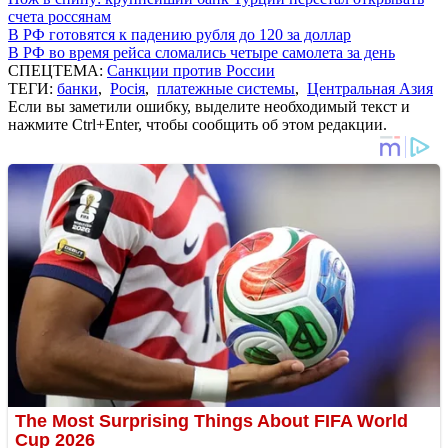
счета россянам
В РФ готовятся к падению рубля до 120 за доллар
В РФ во время рейса сломались четыре самолета за день
СПЕЦТЕМА:
Санкции против России
ТЕГИ:
банки
,
Росія
,
платежные системы
,
Центральная Азия
Если вы заметили ошибку, выделите необходимый текст и
нажмите Ctrl+Enter, чтобы сообщить об этом редакции.