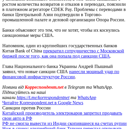
ростом количества возвратов и отказов в переводах, пояснили
в платежном агрегаторе CDEK Pay. Проблемы с переводами в
банки Центральной Азии подтвердили в Торгово-
промышленной палате и деловой организации Опора России.
Банки объясняют это тем, что не хотят, чтобы их коснулись
санкционные меры США.
Напомним, один из крупнейших государственных банков
Китая Bank of China
прекратил сотрудничество с Московской
биржей после того, как она попала под санкции США
.
Глава Национального банка Украины Андрей Пышный
заявил, что новые санкции США
нанесли мощный удар по
финансовой инфраструктуре России
.
Новини від
Корреспондент.net
в Telegram та WhatsApp.
Підписуйтесь на наші
канали
https://t.me/korrespondentnet
та
WhatsApp
Читайте Korrespondent.net в Google News
Санкции против России
Китайский производитель электрокаров запретил продавать
свои авто в РФ
РФ не смогла вывести из Индии скопившиеся на счетах рупии
Нож в спину: крупнейший банк Турции перестал открывать