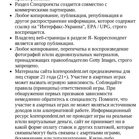
Раздел Спецпроекты создается совместно с
коммерческими партнерами.
Любое копирование, публикация, републикация и
другое распространение информации, которое содержит
ссылку на "Интерфакс-Украина", EPA / UPG, строго
воспрещается.
Владелец веб-страницы в разделе Я- Корреспондент
является автор публикации.
Любое копирование, перепечатка и воспроизведение
фотографий и/или аудиовизуальных материалов,
принадлежащих правообладателю Getty Images, строго
запрещено.
Материалы сайта korrespondent.net предназначены для
лиц старше 21 года (21+). Участие в азартных играх
может вызвать игровую зависимость. Соблюдайте
правила (принципы) ответственной игры. При
обнаружении первых признаков зависимости
немедленно обратитесь к специалисту. Помните, что
участие в азартных играх не может являться источником
доходов или альтернативой работе. Информационный
ресурс korrespondent.net не проводит игры на реальные
и/или виртуальные деньги, сайт не принимает ни в
какой форме оплату ставок и других платежей, которые
связаны/могут быть связаны с азартными играми,
букмекерами или тотализаторами. Какие-либо