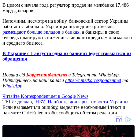
В целом с начала года регулятор продал на межбанке 17,486
млрд долларов.
Напомним, несмотря на войну, банковский сектор Украины
работает стабильно. Украинцы последние три месяца
размещают больше вкладов в банках
, а банкиры в свою
очередь планируют снижение ставок по кредитам для малого
и среднего бизнеса.
В Украине с 1 августа одна из банкнот будет изыматься из
обращения
Новини від
Корреспондент.net
в Telegram та WhatsApp.
Підписуйтесь на наші канали
https://t.me/korrespondentnet
та
WhatsApp
Читайте Korrespondent.net в Google News
ТЕГИ:
доллар
,
НБУ
,
Нацбанк
,
доллары
,
новости Украины
Если вы заметили ошибку, выделите необходимый текст и
нажмите Ctrl+Enter, чтобы сообщить об этом редакции.