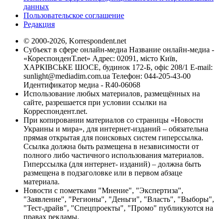
данных
Пользовательское соглашение
Редакция
© 2000-2026, Korrespondent.net
Субъект в сфере онлайн-медиа Название онлайн-медиа -
«КореспонденТ.net» Адрес: 02091, місто Київ,
ХАРКІВСЬКЕ ШОСЕ, будинок 172-Б, офіс 208/1 E-mail:
sunlight@mediadim.com.ua
Телефон: 044-205-43-00
Идентификатор медиа - R40-06068
Использование любых материалов, размещённых на
сайте, разрешается при условии ссылки на
Корреспондент.net.
При копировании материалов со страницы «Новости
Украины и мира», для интернет-изданий – обязательна
прямая открытая для поисковых систем гиперссылка.
Ссылка должна быть размещена в независимости от
полного либо частичного использования материалов.
Гиперссылка (для интернет- изданий) – должна быть
размещена в подзаголовке или в первом абзаце
материала.
Новости с пометками "Мнение", "Экспертиза",
"Заявление", "Регионы", "Деньги", "Власть", "Выборы",
"Тест-драйв", "Спецпроекты", "Промо" публикуются на
правах рекламы.