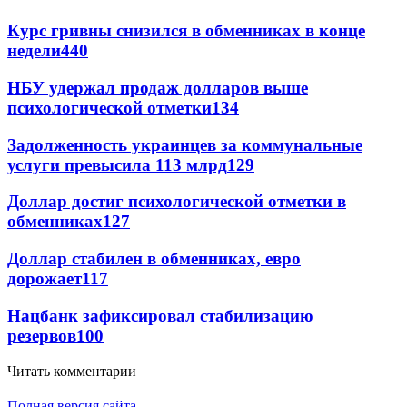
Курс гривны снизился в обменниках в конце
недели
440
НБУ удержал продаж долларов выше
психологической отметки
134
Задолженность украинцев за коммунальные
услуги превысила 113 млрд
129
Доллар достиг психологической отметки в
обменниках
127
Доллар стабилен в обменниках, евро
дорожает
117
Нацбанк зафиксировал стабилизацию
резервов
100
Читать комментарии
Полная версия сайта