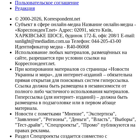
Пользовательское соглашение
Редакция
© 2000-2026, Korrespondent.net
Субъект в сфере онлайн-медиа Название онлайн-медиа -
«КореспонденТ.net» Адрес: 02091, місто Київ,
ХАРКІВСЬКЕ ШОСЕ, будинок 172-Б, офіс 208/1 E-mail:
sunlight@mediadim.com.ua
Телефон: 044-205-43-00
Идентификатор медиа - R40-06068
Использование любых материалов, размещённых на
сайте, разрешается при условии ссылки на
Корреспондент.net.
При копировании материалов со страницы «Новости
Украины и мира», для интернет-изданий – обязательна
прямая открытая для поисковых систем гиперссылка.
Ссылка должна быть размещена в независимости от
полного либо частичного использования материалов.
Гиперссылка (для интернет- изданий) – должна быть
размещена в подзаголовке или в первом абзаце
материала.
Новости с пометками "Мнение", "Экспертиза",
"Заявление", "Регионы", "Деньги", "Власть", "Выборы",
"Тест-драйв", "Спецпроекты", "Промо" публикуются на
правах рекламы.
Раздел Спецпроекты создается совместно с