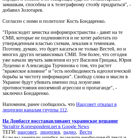
замашкам, способны и к телеграфному столбу придраться", -
добавил Золотарев.
Согласен с ними и политолог Кость Бондаренко.
"Происходит зачистка информпространства - давят на те
СМИ, которые не подчиняются и не хотят работать по
утвержденным властью схемам, лекалам и темникам.
Поэтому, думаю, это будет касаться не только Вестей, но и
многих других независимых СМИ. Тем более, что сегодня
уже начали звучать заявления из уст Василия Грицака, Юрия
Луценко и Александра Турчинова о том, что растет
"вражеское влияние" и "есть необходимость идеологической
борьбы за чистоту информации". Свободу слова и мысли в
Украине будут убивать именно под лозунгами
противостояния иноземной агрессии и пропаганде", -
заключил Бондаренко.
Напомним, ранее сообщалось. что
Нацсовет отказал в
лицензии каналам группы 112
.
На Донбассе восстанавливают украинское вещание
Читайте Korrespondent.net в Google News
ТЕГИ:
нацсовет
,
лицензия
,
радио
,
Вести
Если вы заметили ошибку, выделите необходимый текст и