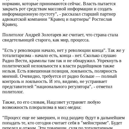
нормами, которые принимаются сейчас. Власть пытается
закрыть рот средствам массовой информации и создать
информационную пустоту", - рассказал старший партнер
адвокатской компании "Кравец и партнеры" Ростислав
Кравец.
Политолог Андрей Золотарев же считает, что страна стала
свидетельницей старого, как мир, процесса.
"Есть у революции начало, нет у революции конца". Так же у
тоталитаризма - начало есть, конца - нет. Сколько слушаю
Радио Вести, крамолы там так и не обнаружил. Упрекнуть в
политической нелояльности к власти радийщиков также
нельзя. Есть взвешенная позиция, лояльность, полярность
мнений. Очевидно, требуется от радио больше — полный
контроль и лояльность. И это, видимо, не устраивает
представителей "национального регулятора", - отметил
политолог.
Также, по его словам, Нацсовет устраняет любую
возможность плюрализма в масс-медиа:
"Процесс еще не завершен, и под раздачу будут в дальнейшем
попадать те, кто сегодня считает себя в "мейнстриме". Будет
передел и отжим. Эти товарищи, судя по тоталитарным