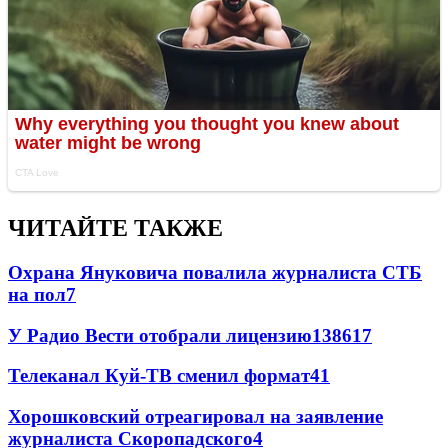
ЧИТАЙТЕ ТАКЖЕ
Охрана Януковича повалила журналиста СТБ
на пол
7
У Радио Вести отобрали лицензию
138
6
17
Телеканал Куй-ТВ сменил формат
4
1
Хорошковский отреагировал на заявление
журналиста Скоропадского
4