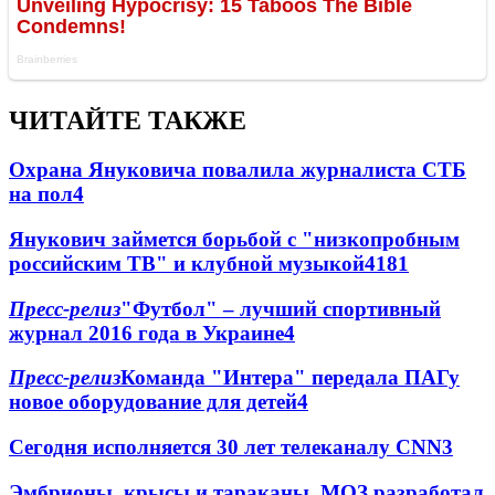
ЧИТАЙТЕ ТАКЖЕ
Охрана Януковича повалила журналиста СТБ
на пол
4
Янукович займется борьбой с "низкопробным
российским ТВ" и клубной музыкой
4
181
Пресс-релиз
"Футбол" – лучший спортивный
журнал 2016 года в Украине
4
Пресс-релиз
Команда "Интера" передала ПАГу
новое оборудование для детей
4
Сегодня исполняется 30 лет телеканалу CNN
3
Эмбрионы, крысы и тараканы. МОЗ разработал