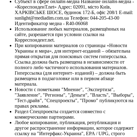
Субъект в сфере онлайн-медиа Название онлайн-медиа -
«КореспонденТ.net» Адрес: 02091, місто Київ,
ХАРКІВСЬКЕ ШОСЕ, будинок 172-Б, офіс 208/1 E-mail:
sunlight@mediadim.com.ua
Телефон: 044-205-43-00
Идентификатор медиа - R40-06068
Использование любых материалов, размещённых на
сайте, разрешается при условии ссылки на
Корреспондент.net.
При копировании материалов со страницы «Новости
Украины и мира», для интернет-изданий – обязательна
прямая открытая для поисковых систем гиперссылка.
Ссылка должна быть размещена в независимости от
полного либо частичного использования материалов.
Гиперссылка (для интернет- изданий) – должна быть
размещена в подзаголовке или в первом абзаце
материала.
Новости с пометками "Мнение", "Экспертиза",
"Заявление", "Регионы", "Деньги", "Власть", "Выборы",
"Тест-драйв", "Спецпроекты", "Промо" публикуются на
правах рекламы.
Раздел Спецпроекты создается совместно с
коммерческими партнерами.
Любое копирование, публикация, републикация и
другое распространение информации, которое содержит
ссылку на "Интерфакс-Украина", EPA / UPG, строго