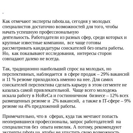
Как отмечают эксперты rabota.ua, сегодня у молодых
специалистов достаточно возможностей для того, чтобы
начать успешную профессиональную
деятельность. Работодатели из разных сфер, среди которых и
крупные известные компании, все чаще готовы
рассмотривать кандидатуры соискателей без опыта работы.
Но, как показывают исследования, интересы сторон
совпадают далеко не всегда.
Так, традиционно наибольший спрос на молодых, но
перспективных, наблюдается в сфере продаж – 29% вакансий
и 11 % резюме приходилось именно на нее. Для самих
соискателей перспектива сделать карьеру в этом сегменте не
казалась самой привлекательной. Чаще всего молодежь
искала работу в HoReСa и гостинничном бизнесе – 12% всех
размещенных резюме и 2% вакансий, а также в IT-сфере – 9%
резюме на 4% предложений работы.
Примечательно, что в сферах, куда так мечтают попасть
неоперившиеся профессионалы, запрос работодателей на
специалистов без опыта невелик. А потому, рекомендуют
эксперты rabota.ua, чтобы не упустить свою возможность