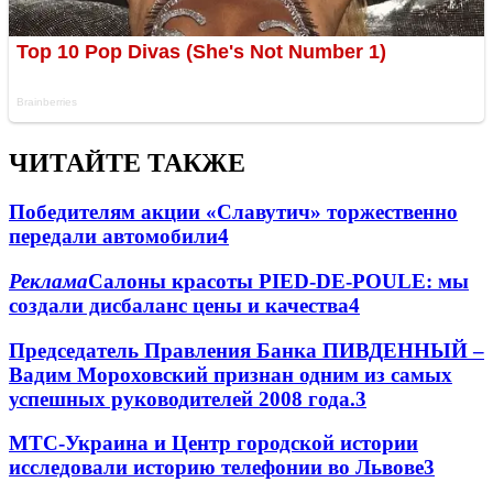
ЧИТАЙТЕ ТАКЖЕ
Победителям акции «Славутич» торжественно
передали автомобили
4
Реклама
Салоны красоты PIED-DE-POULE: мы
создали дисбаланс цены и качества
4
Председатель Правления Банка ПИВДЕННЫЙ –
Вадим Мороховский признан одним из самых
успешных руководителей 2008 года.
3
МТС-Украина и Центр городской истории
исследовали историю телефонии во Львове
3