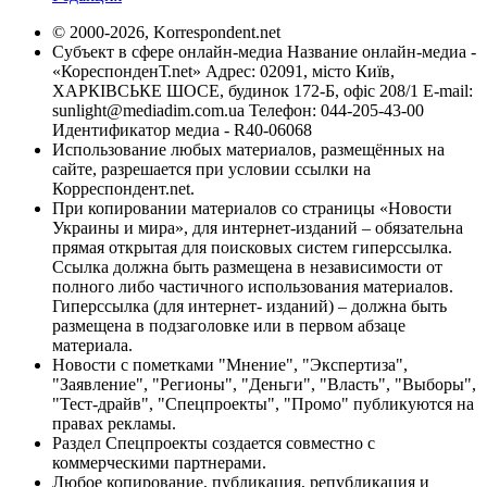
© 2000-2026, Korrespondent.net
Субъект в сфере онлайн-медиа Название онлайн-медиа -
«КореспонденТ.net» Адрес: 02091, місто Київ,
ХАРКІВСЬКЕ ШОСЕ, будинок 172-Б, офіс 208/1 E-mail:
sunlight@mediadim.com.ua
Телефон: 044-205-43-00
Идентификатор медиа - R40-06068
Использование любых материалов, размещённых на
сайте, разрешается при условии ссылки на
Корреспондент.net.
При копировании материалов со страницы «Новости
Украины и мира», для интернет-изданий – обязательна
прямая открытая для поисковых систем гиперссылка.
Ссылка должна быть размещена в независимости от
полного либо частичного использования материалов.
Гиперссылка (для интернет- изданий) – должна быть
размещена в подзаголовке или в первом абзаце
материала.
Новости с пометками "Мнение", "Экспертиза",
"Заявление", "Регионы", "Деньги", "Власть", "Выборы",
"Тест-драйв", "Спецпроекты", "Промо" публикуются на
правах рекламы.
Раздел Спецпроекты создается совместно с
коммерческими партнерами.
Любое копирование, публикация, републикация и