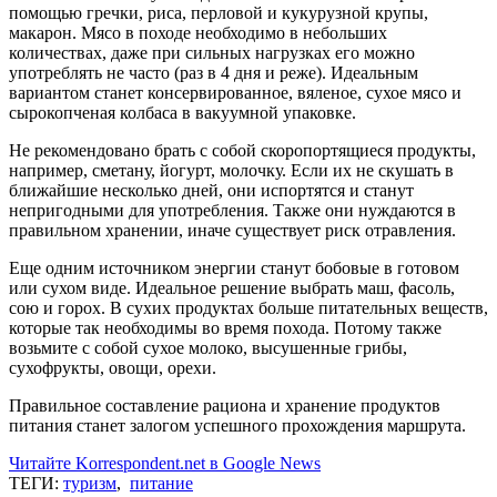
помощью гречки, риса, перловой и кукурузной крупы,
макарон. Мясо в походе необходимо в небольших
количествах, даже при сильных нагрузках его можно
употреблять не часто (раз в 4 дня и реже). Идеальным
вариантом станет консервированное, вяленое, сухое мясо и
сырокопченая колбаса в вакуумной упаковке.
Не рекомендовано брать с собой скоропортящиеся продукты,
например, сметану, йогурт, молочку. Если их не скушать в
ближайшие несколько дней, они испортятся и станут
непригодными для употребления. Также они нуждаются в
правильном хранении, иначе существует риск отравления.
Еще одним источником энергии станут бобовые в готовом
или сухом виде. Идеальное решение выбрать маш, фасоль,
сою и горох. В сухих продуктах больше питательных веществ,
которые так необходимы во время похода. Потому также
возьмите с собой сухое молоко, высушенные грибы,
сухофрукты, овощи, орехи.
Правильное составление рациона и хранение продуктов
питания станет залогом успешного прохождения маршрута.
Читайте Korrespondent.net в Google News
ТЕГИ:
туризм
,
питание