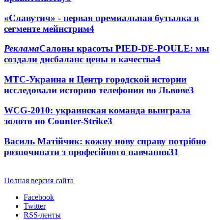
«Славутич» - первая премиальная бутылка в
сегменте мейнстрим
4
Реклама
Салоны красоты PIED-DE-POULE: мы
создали дисбаланс цены и качества
4
МТС-Украина и Центр городской истории
исследовали историю телефонии во Львове
3
WCG-2010: украинская команда выиграла
золото по Counter-Strike
3
Василь Матійчик: кожну нову справу потрібно
розпочинати з професійного навчання
3
1
Полная версия сайта
Facebook
Twitter
RSS-ленты