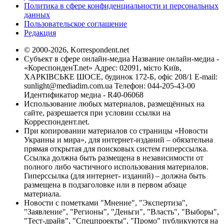
Политика в сфере конфиденциальности и персональных
данных
Пользовательское соглашение
Редакция
© 2000-2026, Korrespondent.net
Субъект в сфере онлайн-медиа Название онлайн-медиа -
«КореспонденТ.net» Адрес: 02091, місто Київ,
ХАРКІВСЬКЕ ШОСЕ, будинок 172-Б, офіс 208/1 E-mail:
sunlight@mediadim.com.ua
Телефон: 044-205-43-00
Идентификатор медиа - R40-06068
Использование любых материалов, размещённых на
сайте, разрешается при условии ссылки на
Корреспондент.net.
При копировании материалов со страницы «Новости
Украины и мира», для интернет-изданий – обязательна
прямая открытая для поисковых систем гиперссылка.
Ссылка должна быть размещена в независимости от
полного либо частичного использования материалов.
Гиперссылка (для интернет- изданий) – должна быть
размещена в подзаголовке или в первом абзаце
материала.
Новости с пометками "Мнение", "Экспертиза",
"Заявление", "Регионы", "Деньги", "Власть", "Выборы",
"Тест-драйв", "Спецпроекты", "Промо" публикуются на