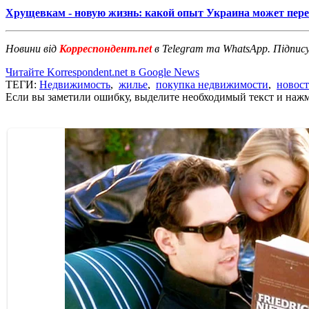
Хрущевкам - новую жизнь: какой опыт Украина может пер
Новини від
Корреспондент.net
в Telegram та WhatsApp. Підпис
Читайте Korrespondent.net в Google News
ТЕГИ:
Недвижимость
,
жилье
,
покупка недвижимости
,
новос
Если вы заметили ошибку, выделите необходимый текст и нажми