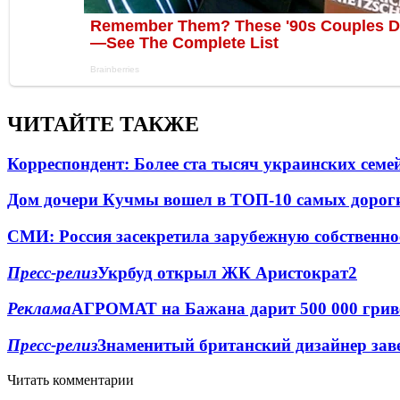
ЧИТАЙТЕ ТАКЖЕ
Корреспондент: Более ста тысяч украинских семе
Дом дочери Кучмы вошел в ТОП-10 самых дорог
СМИ: Россия засекретила зарубежную собственно
Пресс-релиз
Укрбуд открыл ЖК Аристократ
2
Реклама
АГРОМАТ на Бажана дарит 500 000 грив
Пресс-релиз
Знаменитый британский дизайнер зав
Читать комментарии