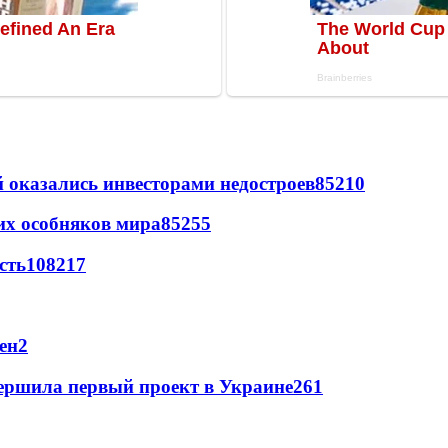
й оказались инвесторами недостроев
85
2
10
их особняков мира
85
2
55
сть
108
2
17
ен
2
ершила первый проект в Украине
2
61