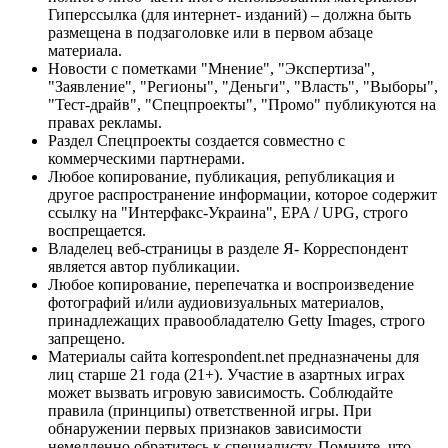
Гиперссылка (для интернет- изданий) – должна быть
размещена в подзаголовке или в первом абзаце
материала.
Новости с пометками "Мнение", "Экспертиза",
"Заявление", "Регионы", "Деньги", "Власть", "Выборы",
"Тест-драйв", "Спецпроекты", "Промо" публикуются на
правах рекламы.
Раздел Спецпроекты создается совместно с
коммерческими партнерами.
Любое копирование, публикация, републикация и
другое распространение информации, которое содержит
ссылку на "Интерфакс-Украина", EPA / UPG, строго
воспрещается.
Владелец веб-страницы в разделе Я- Корреспондент
является автор публикации.
Любое копирование, перепечатка и воспроизведение
фотографий и/или аудиовизуальных материалов,
принадлежащих правообладателю Getty Images, строго
запрещено.
Материалы сайта korrespondent.net предназначены для
лиц старше 21 года (21+). Участие в азартных играх
может вызвать игровую зависимость. Соблюдайте
правила (принципы) ответственной игры. При
обнаружении первых признаков зависимости
немедленно обратитесь к специалисту. Помните, что