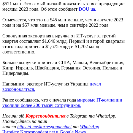
$521 млн. Это самый низкий показатель за все предыдущие
месяцы 2023 года. Об этом сообщает
DOU.ua.
Отмечается, что это на $45 млн меньше, чем в августе 2023
года и на $57 млн меньше, чем в сентябре 2022 года.
Совокупная экспортная выручка от ИТ-услуг за третий
квартал составляет $1,646 млрд. Первый и второй кварталы
этого года принесли $1,675 млрд и $1,702 млрд
соответственно.
Больше выручки принесли США, Мальта, Великобритания,
Кипр, Израиль, Швейцария, Германия, Эстония, Польша и
Нидерланды.
Напомним, экспорт ИТ-услуг из Украины
начал
возобновляться.
Ранее сообщалось, что с начала года
мировые IT-компании
уволили более 200 тысяч сотрудников.
Новини від
Корреспондент.net
в Telegram та WhatsApp.
Підписуйтесь на наші
канали
https://t.me/korrespondentnet
та
WhatsApp
Читайте Korrespondent.net в Google News