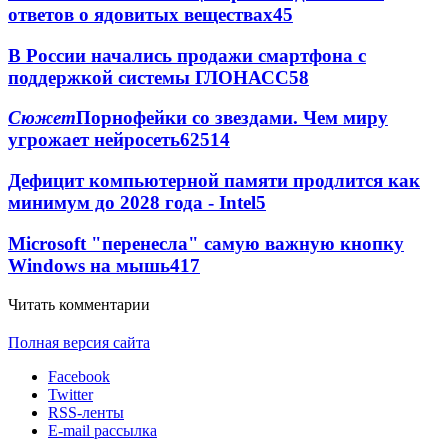
ответов о ядовитых веществах
45
В России начались продажи смартфона с
поддержкой системы ГЛОНАСС
5
8
Сюжет
Порнофейки со звездами. Чем миру
угрожает нейросеть
62
5
14
Дефицит компьютерной памяти продлится как
минимум до 2028 года - Intel
5
Microsoft "перенесла" самую важную кнопку
Windows на мышь
4
17
Читать комментарии
Полная версия сайта
Facebook
Twitter
RSS-ленты
E-mail рассылка