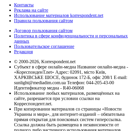
Контакты
Реклама на сайте
Использование материалов korrespondent.net
Правила пользования сайтом
Договор пользования сайтом
Политика в сфере конфиденциальности и персональных
данных
Пользовательское соглашение
Редакция
© 2000-2026, Korrespondent.net
Субъект в сфере онлайн-медиа Название онлайн-медиа -
«КореспонденТ.net» Адрес: 02091, місто Київ,
ХАРКІВСЬКЕ ШОСЕ, будинок 172-Б, офіс 208/1 E-mail:
sunlight@mediadim.com.ua
Телефон: 044-205-43-00
Идентификатор медиа - R40-06068
Использование любых материалов, размещённых на
сайте, разрешается при условии ссылки на
Корреспондент.net.
При копировании материалов со страницы «Новости
Украины и мира», для интернет-изданий – обязательна
прямая открытая для поисковых систем гиперссылка.
Ссылка должна быть размещена в независимости от
полного либо частичного использования материалов.