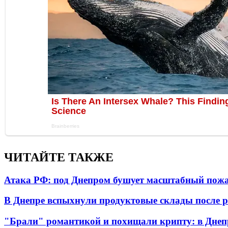
ЧИТАЙТЕ ТАКЖЕ
Атака РФ: под Днепром бушует масштабный пожа
В Днепре вспыхнули продуктовые склады после р
"Брали" романтикой и похищали крипту: в Днеп