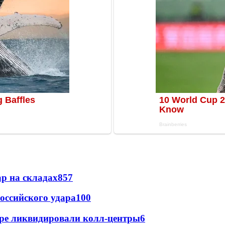
р на складах
857
оссийского удара
100
ре ликвидировали колл-центры
6