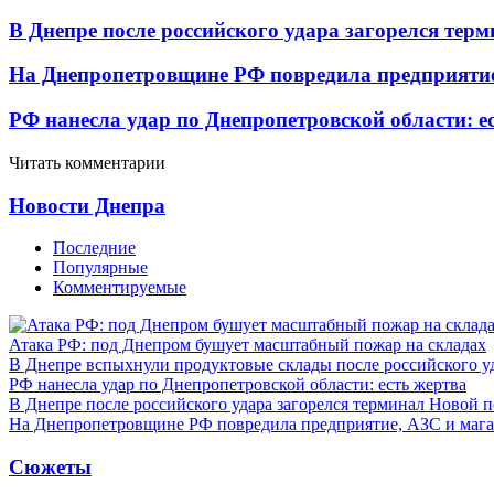
В Днепре после российского удара загорелся тер
На Днепропетровщине РФ повредила предприятие
РФ нанесла удар по Днепропетровской области: е
Читать комментарии
Новости Днепра
Последние
Популярные
Комментируемые
Атака РФ: под Днепром бушует масштабный пожар на складах
В Днепре вспыхнули продуктовые склады после российского у
РФ нанесла удар по Днепропетровской области: есть жертва
В Днепре после российского удара загорелся терминал Новой 
На Днепропетровщине РФ повредила предприятие, АЗС и мага
Сюжеты