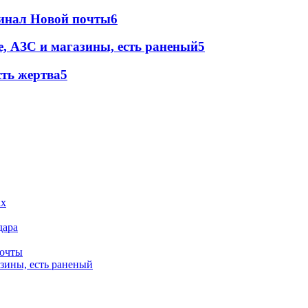
минал Новой почты
6
, АЗС и магазины, есть раненый
5
сть жертва
5
дара
почты
зины, есть раненый