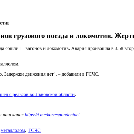
мотив
онов грузового поезда и локомотив. Жерт
да сошли 11 вагонов и локомотив. Авария произошла в 3.58 вто
таллолом.
о. Задержки движения нет", – добавили в ГСЧС.
шел с рельсов во Львовской области
.
а наш канал
https://t.me/korrespondentnet
,
металлолом
,
ГСЧС