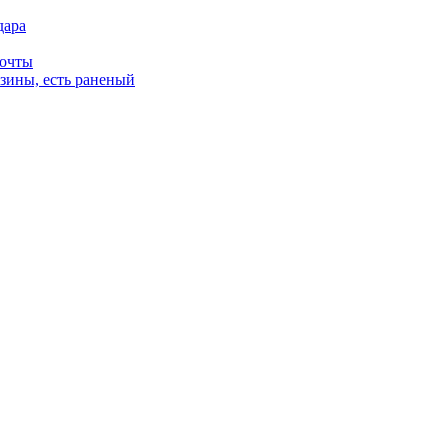
дара
почты
зины, есть раненый