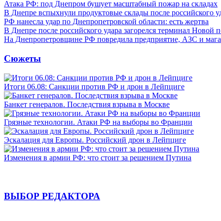
Атака РФ: под Днепром бушует масштабный пожар на складах
В Днепре вспыхнули продуктовые склады после российского у
РФ нанесла удар по Днепропетровской области: есть жертва
В Днепре после российского удара загорелся терминал Новой 
На Днепропетровщине РФ повредила предприятие, АЗС и мага
Сюжеты
Итоги 06.08: Санкции против РФ и дрон в Лейпциге
Банкет генералов. Последствия взрыва в Москве
Грязные технологии. Атаки РФ на выборы во Франции
Эскалация для Европы. Российский дрон в Лейпциге
Изменения в армии РФ: что стоит за решением Путина
ВЫБОР РЕДАКТОРА