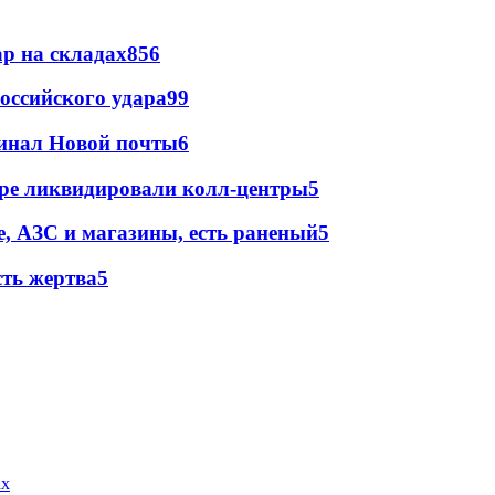
р на складах
856
оссийского удара
99
минал Новой почты
6
ре ликвидировали колл-центры
5
, АЗС и магазины, есть раненый
5
сть жертва
5