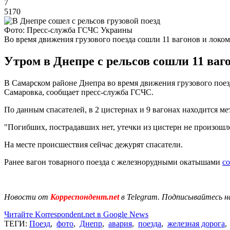
7
5170
Фото: Пресс-служба ГСЧС Украины
Во время движения грузового поезда сошли 11 вагонов и локо
Утром в Днепре с рельсов сошли 11 ваг
В Самарском районе Днепра во время движения грузового поез
Самаровка, сообщает пресс-служба ГСЧС.
По данным спасателей, в 2 цистернах и 9 вагонах находится ме
"Погибших, пострадавших нет, утечки из цистерн не произошл
На месте происшествия сейчас дежурят спасатели.
Ранее вагон товарного поезда с железнорудными окатышами
со
Новости от
Корреспондент.net
в Telegram. Подписывайтесь н
Читайте Korrespondent.net в Google News
ТЕГИ:
Поезд
,
фото
,
Днепр
,
авария
,
поезда
,
железная дорога