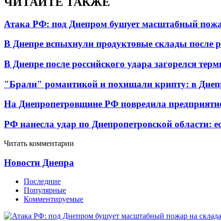
ЧИТАЙТЕ ТАКЖЕ
Атака РФ: под Днепром бушует масштабный пожа
В Днепре вспыхнули продуктовые склады после р
В Днепре после российского удара загорелся тер
"Брали" романтикой и похищали крипту: в Днеп
На Днепропетровщине РФ повредила предприятие
РФ нанесла удар по Днепропетровской области: е
Читать комментарии
Новости Днепра
Последние
Популярные
Комментируемые