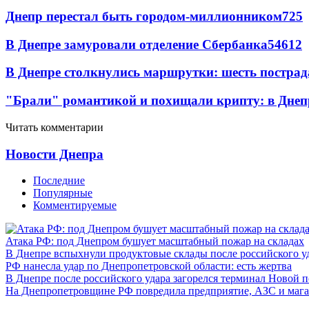
Днепр перестал быть городом-миллионником
7
25
В Днепре замуровали отделение Сбербанка
54
6
12
В Днепре столкнулись маршрутки: шесть постра
"Брали" романтикой и похищали крипту: в Днеп
Читать комментарии
Новости Днепра
Последние
Популярные
Комментируемые
Атака РФ: под Днепром бушует масштабный пожар на складах
В Днепре вспыхнули продуктовые склады после российского у
РФ нанесла удар по Днепропетровской области: есть жертва
В Днепре после российского удара загорелся терминал Новой 
На Днепропетровщине РФ повредила предприятие, АЗС и мага