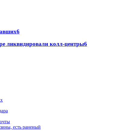
давших
6
ре ликвидировали колл-центры
6
дара
почты
зины, есть раненый