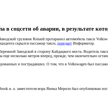
в соцсети об аварии, в результате кото
Заводской грузовик Renault протаранил автомобиль такси Volksw
нцидента скрылся пассажир такси,
передает
Информатор.
ережной Заводской в ​​сторону Кайдацкого моста. Водитель такс
ла еще несколько метров вперед, прежде, чем окончательно остан
рованных и пострадавших. О том, что в Volkswagen был пассажи
ebook и. о. заместителя мэра Яника Мерило был опубликован пос