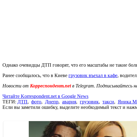
Однако очевидцы ДТП говорят, что его масштабы не такие боль
Ранее сообщалось, что в Киеве
грузовик въехал в кафе
, водите
Новости от
Корреспондент.net
в Telegram. Подписывайтесь н
Читайте Korrespondent.net в Google News
ТЕГИ:
ДТП
,
фото
,
Днепр
,
авария
,
грузовик
,
такси
,
Яника М
Если вы заметили ошибку, выделите необходимый текст и нажми