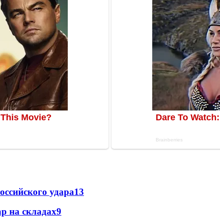
оссийского удара
13
р на складах
9