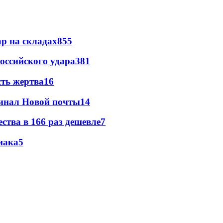
р на складах
855
оссийского удара
381
сть жертва
16
минал Новой почты
14
ства в 166 раз дешевле
7
иака
5