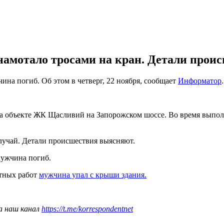
намотало тросами на кран. Детали прои
ина погиб. Об этом в четверг, 22 ноября, сообщает
Информатор
.
на объекте ЖК Щасливий на Запорожском шоссе. Во время выпол
учай. Детали происшествия выясняют.
мужчина погиб.
нтных работ
мужчина упал с крыши здания.
а наш канал
https://t.me/korrespondentnet