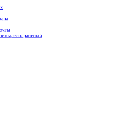
дара
почты
зины, есть раненый