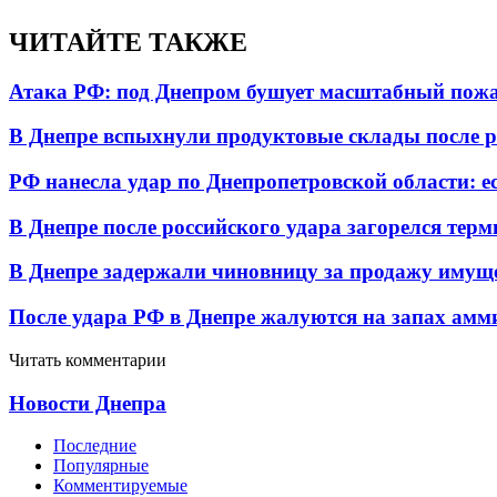
ЧИТАЙТЕ ТАКЖЕ
Атака РФ: под Днепром бушует масштабный пожа
В Днепре вспыхнули продуктовые склады после р
РФ нанесла удар по Днепропетровской области: е
В Днепре после российского удара загорелся тер
В Днепре задержали чиновницу за продажу имуще
После удара РФ в Днепре жалуются на запах амм
Читать комментарии
Новости Днепра
Последние
Популярные
Комментируемые