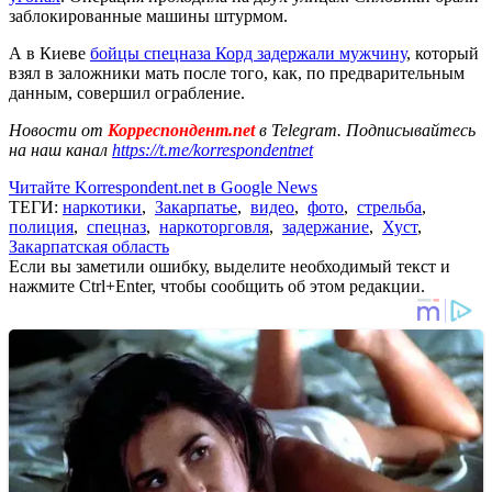
заблокированные машины штурмом.
А в Киеве
бойцы спецназа Корд задержали мужчину
, который
взял в заложники мать после того, как, по предварительным
данным, совершил ограбление.
Новости от
Корреспондент.net
в Telegram. Подписывайтесь
на наш канал
https://t.me/korrespondentnet
Читайте Korrespondent.net в Google News
ТЕГИ:
наркотики
,
Закарпатье
,
видео
,
фото
,
стрельба
,
полиция
,
спецназ
,
наркоторговля
,
задержание
,
Хуст
,
Закарпатская область
Если вы заметили ошибку, выделите необходимый текст и
нажмите Ctrl+Enter, чтобы сообщить об этом редакции.