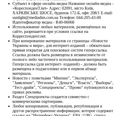
Субъект в сфере онлайн-медиа Название онлайн-медиа -
«КореспонденТ.net» Адрес: 02091, місто Київ,
ХАРКІВСЬКЕ ШОСЕ, будинок 172-Б, офіс 208/1 E-mail:
sunlight@mediadim.com.ua
Телефон: 044-205-43-00
Идентификатор медиа - R40-06068
Использование любых материалов, размещённых на
сайте, разрешается при условии ссылки на
Корреспондент.net.
При копировании материалов со страницы «Новости
Украины и мира», для интернет-изданий – обязательна
прямая открытая для поисковых систем гиперссылка.
Ссылка должна быть размещена в независимости от
полного либо частичного использования материалов.
Гиперссылка (для интернет- изданий) – должна быть
размещена в подзаголовке или в первом абзаце
материала.
Новости с пометками "Мнение", "Экспертиза",
"Заявление", "Регионы", "Деньги", "Власть", "Выборы",
"Тест-драйв", "Спецпроекты", "Промо" публикуются на
правах рекламы.
Раздел Спецпроекты создается совместно с
коммерческими партнерами.
Любое копирование, публикация, републикация и
другое распространение информации, которое содержит
ссылку на "Интерфакс-Украина", EPA / UPG, строго