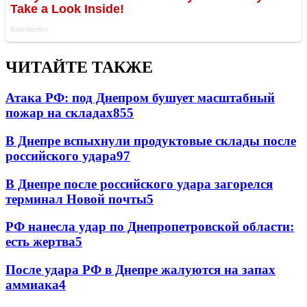
ЧИТАЙТЕ ТАКЖЕ
Атака РФ: под Днепром бушует масштабный
пожар на складах
855
В Днепре вспыхнули продуктовые склады после
российского удара
97
В Днепре после российского удара загорелся
терминал Новой почты
5
РФ нанесла удар по Днепропетровской области:
есть жертва
5
После удара РФ в Днепре жалуются на запах
аммиака
4