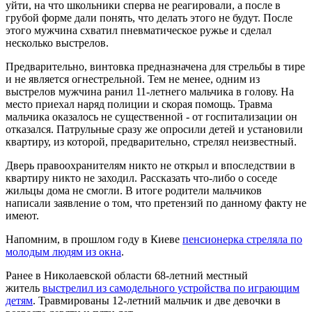
уйти, на что школьники сперва не реагировали, а после в
грубой форме дали понять, что делать этого не будут. После
этого мужчина схватил пневматическое ружье и сделал
несколько выстрелов.
Предварительно, винтовка предназначена для стрельбы в тире
и не является огнестрельной. Тем не менее, одним из
выстрелов мужчина ранил 11-летнего мальчика в голову. На
место приехал наряд полиции и скорая помощь. Травма
мальчика оказалось не существенной - от госпитализации он
отказался. Патрульные сразу же опросили детей и установили
квартиру, из которой, предварительно, стрелял неизвестный.
Дверь правоохранителям никто не открыл и впоследствии в
квартиру никто не заходил. Рассказать что-либо о соседе
жильцы дома не смогли. В итоге родители мальчиков
написали заявление о том, что претензий по данному факту не
имеют.
Напомним, в прошлом году в Киеве
пенсионерка стреляла по
молодым людям из окна
.
Ранее в Николаевской области 68-летний местный
житель
выстрелил из самодельного устройства по играющим
детям
. Травмированы 12-летний мальчик и две девочки в