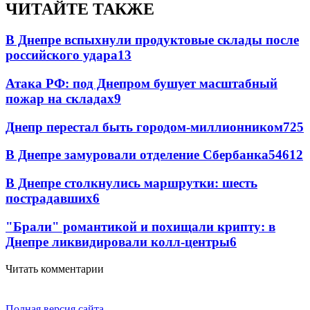
ЧИТАЙТЕ ТАКЖЕ
В Днепре вспыхнули продуктовые склады после
российского удара
13
Атака РФ: под Днепром бушует масштабный
пожар на складах
9
Днепр перестал быть городом-миллионником
7
25
В Днепре замуровали отделение Сбербанка
54
6
12
В Днепре столкнулись маршрутки: шесть
пострадавших
6
"Брали" романтикой и похищали крипту: в
Днепре ликвидировали колл-центры
6
Читать комментарии
Полная версия сайта