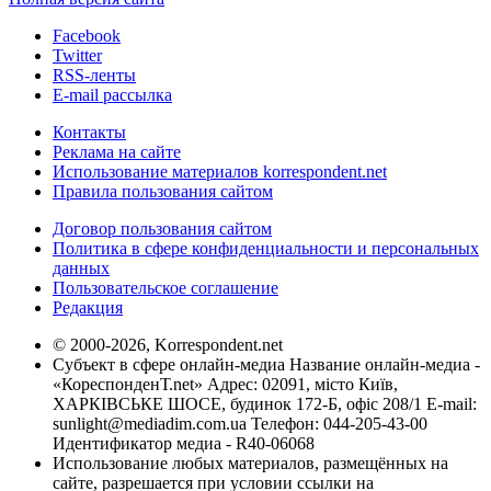
Facebook
Twitter
RSS-ленты
E-mail рассылка
Контакты
Реклама на сайте
Использование материалов korrespondent.net
Правила пользования сайтом
Договор пользования сайтом
Политика в сфере конфиденциальности и персональных
данных
Пользовательское соглашение
Редакция
© 2000-2026, Korrespondent.net
Субъект в сфере онлайн-медиа Название онлайн-медиа -
«КореспонденТ.net» Адрес: 02091, місто Київ,
ХАРКІВСЬКЕ ШОСЕ, будинок 172-Б, офіс 208/1 E-mail:
sunlight@mediadim.com.ua
Телефон: 044-205-43-00
Идентификатор медиа - R40-06068
Использование любых материалов, размещённых на
сайте, разрешается при условии ссылки на