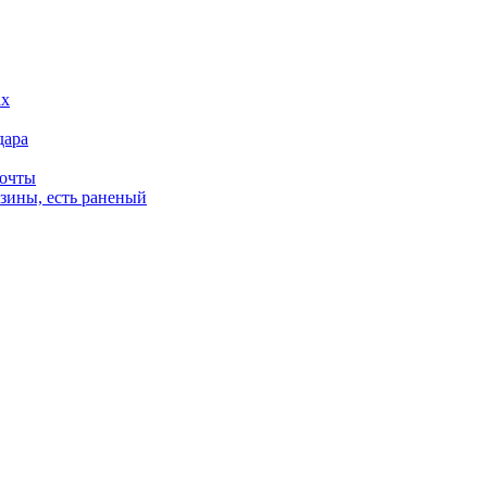
дара
почты
зины, есть раненый