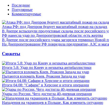
Последние
Популярные
Комментируемые
Атака РФ: под Днепром бушует масштабный пожар на складах
В Днепре вспыхнули продуктовые склады после российского у
РФ нанесла удар по Днепропетровской области: есть жертва
В Днепре после российского удара загорелся терминал Новой 
На Днепропетровщине РФ повредила предприятие, АЗС и мага
Сюжеты
Итоги 5.8: Удар по Киеву и нехватка антибаллистики
Пытаются взломать Киев. Реакция Запада на удар
Итоги 04.08: "Сафари" в Херсоне и итоги операции
Удары по России. Чего достигла 40-дневная операция
Нападения на украинцев в Польше. Как изменить ситуацию