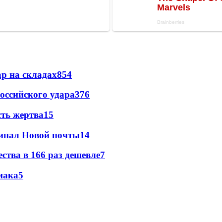
р на складах
854
оссийского удара
376
сть жертва
15
минал Новой почты
14
ства в 166 раз дешевле
7
иака
5