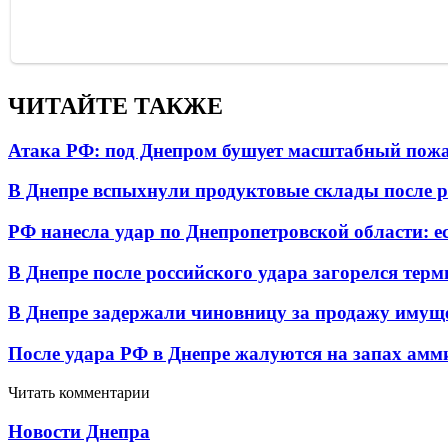
ЧИТАЙТЕ ТАКЖЕ
Атака РФ: под Днепром бушует масштабный пожа
В Днепре вспыхнули продуктовые склады после р
РФ нанесла удар по Днепропетровской области: е
В Днепре после российского удара загорелся тер
В Днепре задержали чиновницу за продажу имуще
После удара РФ в Днепре жалуются на запах амм
Читать комментарии
Новости Днепра