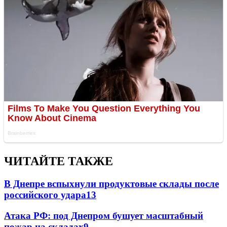
ЧИТАЙТЕ ТАКЖЕ
В Днепре вспыхнули продуктовые склады после
российского удара
13
Атака РФ: под Днепром бушует масштабный
пожар на складах
9