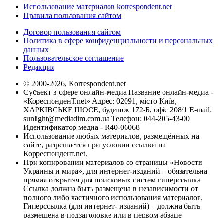
Использование материалов korrespondent.net
Правила пользования сайтом
Договор пользования сайтом
Политика в сфере конфиденциальности и персональных
данных
Пользовательское соглашение
Редакция
© 2000-2026, Korrespondent.net
Субъект в сфере онлайн-медиа Название онлайн-медиа -
«КореспонденТ.net» Адрес: 02091, місто Київ,
ХАРКІВСЬКЕ ШОСЕ, будинок 172-Б, офіс 208/1 E-mail:
sunlight@mediadim.com.ua
Телефон: 044-205-43-00
Идентификатор медиа - R40-06068
Использование любых материалов, размещённых на
сайте, разрешается при условии ссылки на
Корреспондент.net.
При копировании материалов со страницы «Новости
Украины и мира», для интернет-изданий – обязательна
прямая открытая для поисковых систем гиперссылка.
Ссылка должна быть размещена в независимости от
полного либо частичного использования материалов.
Гиперссылка (для интернет- изданий) – должна быть
размещена в подзаголовке или в первом абзаце