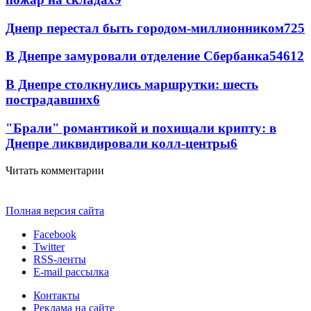
Днепр перестал быть городом-миллионником
7
25
В Днепре замуровали отделение Сбербанка
54
6
12
В Днепре столкнулись маршрутки: шесть
пострадавших
6
"Брали" романтикой и похищали крипту: в
Днепре ликвидировали колл-центры
6
Читать комментарии
Полная версия сайта
Facebook
Twitter
RSS-ленты
E-mail рассылка
Контакты
Реклама на сайте