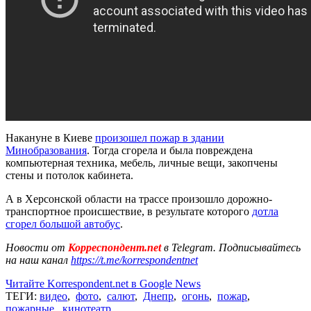
Накануне в Киеве
произошел пожар в здании
Минобразования
. Тогда сгорела и была повреждена
компьютерная техника, мебель, личные вещи, закопчены
стены и потолок кабинета.
А в Херсонской области на трассе произошло дорожно-
транспортное происшествие, в результате которого
дотла
сгорел большой автобус
.
Новости от
Корреспондент.net
в Telegram. Подписывайтесь
на наш канал
https://t.me/korrespondentnet
Читайте Korrespondent.net в Google News
ТЕГИ:
видео
,
фото
,
салют
,
Днепр
,
огонь
,
пожар
,
пожарные
,
кинотеатр