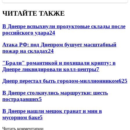
ЧИТАЙТЕ ТАКЖЕ
В Днепре вспыхнули продуктовые склады после
российского удара
24
Атака РФ: под Днепром бушует масштабный
пожар на складах
24
"Брали" романтикой и похищали крипту: в
Днепре ликвидировали колл-центры
7
Днепр перестал быть городом-миллионником
6
25
В Днепре столкнулись маршрутки: шесть
пострадавших
5
В Днепре нашли мешок гранат и мин в
мусорном баке
5
Читать комментарии