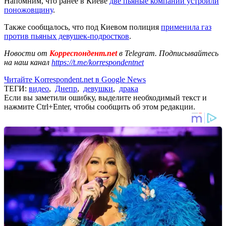
Напомним, что ранее в Киеве
две пьяные компании устроили
поножовщину
.
Также сообщалось, что под Киевом полиция
применила газ
против пьяных девушек-подростков
.
Новости от
Корреспондент.net
в Telegram. Подписывайтесь
на наш канал
https://t.me/korrespondentnet
Читайте Korrespondent.net в Google News
ТЕГИ:
видео
,
Днепр
,
девушки
,
драка
Если вы заметили ошибку, выделите необходимый текст и
нажмите Ctrl+Enter, чтобы сообщить об этом редакции.