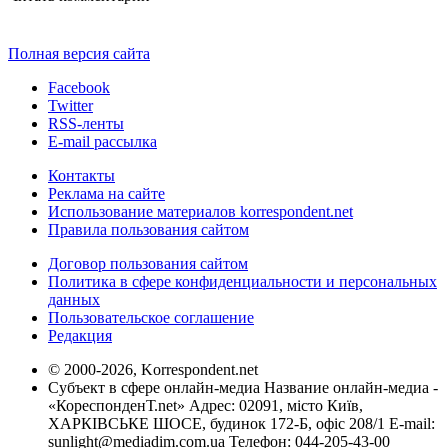
Полная версия сайта
Facebook
Twitter
RSS-ленты
E-mail рассылка
Контакты
Реклама на сайте
Использование материалов korrespondent.net
Правила пользования сайтом
Договор пользования сайтом
Политика в сфере конфиденциальности и персональных
данных
Пользовательское соглашение
Редакция
© 2000-2026, Korrespondent.net
Субъект в сфере онлайн-медиа Название онлайн-медиа -
«КореспонденТ.net» Адрес: 02091, місто Київ,
ХАРКІВСЬКЕ ШОСЕ, будинок 172-Б, офіс 208/1 E-mail:
sunlight@mediadim.com.ua
Телефон: 044-205-43-00