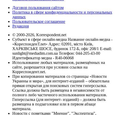
Договор пользования сайтом
Политика в сфере конфиденциальности и персональных
данных
Пользовательское соглашение
Редакция
© 2000-2026, Korrespondent.net
Субъект в сфере онлайн-медиа Название онлайн-медиа -
«КореспонденТ.net» Адрес: 02091, місто Київ,
ХАРКІВСЬКЕ ШОСЕ, будинок 172-Б, офіс 208/1 E-mail:
sunlight@mediadim.com.ua
Телефон: 044-205-43-00
Идентификатор медиа - R40-06068
Использование любых материалов, размещённых на
сайте, разрешается при условии ссылки на
Корреспондент.net.
При копировании материалов со страницы «Новости
Украины и мира», для интернет-изданий – обязательна
прямая открытая для поисковых систем гиперссылка.
Ссылка должна быть размещена в независимости от
полного либо частичного использования материалов.
Гиперссылка (для интернет- изданий) – должна быть
размещена в подзаголовке или в первом абзаце
материала.
Новости с пометками "Мнение", "Экспертиза",