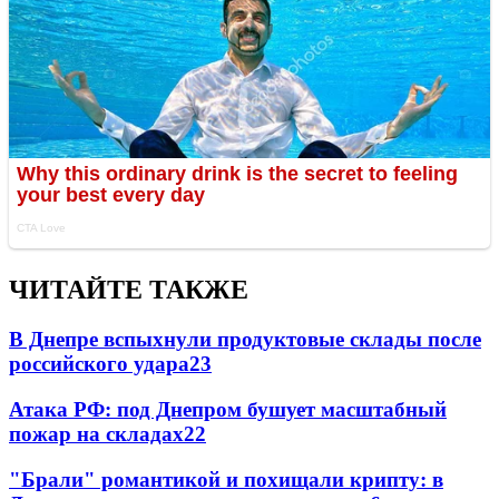
ЧИТАЙТЕ ТАКЖЕ
В Днепре вспыхнули продуктовые склады после
российского удара
23
Атака РФ: под Днепром бушует масштабный
пожар на складах
22
"Брали" романтикой и похищали крипту: в