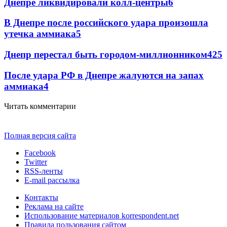
Днепре ликвидировали колл-центры
6
В Днепре после российского удара произошла
утечка аммиака
5
Днепр перестал быть городом-миллионником
4
25
После удара РФ в Днепре жалуются на запах
аммиака
4
Читать комментарии
Полная версия сайта
Facebook
Twitter
RSS-ленты
E-mail рассылка
Контакты
Реклама на сайте
Использование материалов korrespondent.net
Правила пользования сайтом