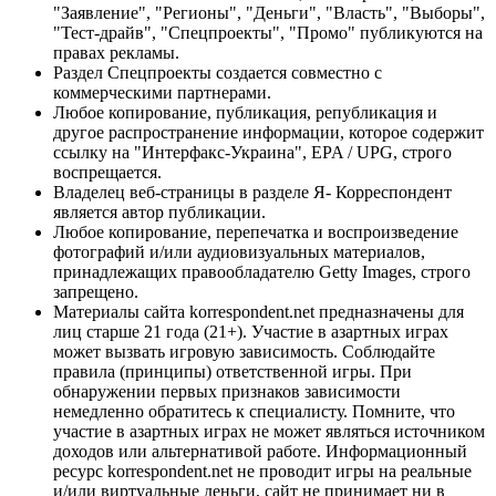
"Заявление", "Регионы", "Деньги", "Власть", "Выборы",
"Тест-драйв", "Спецпроекты", "Промо" публикуются на
правах рекламы.
Раздел Спецпроекты создается совместно с
коммерческими партнерами.
Любое копирование, публикация, републикация и
другое распространение информации, которое содержит
ссылку на "Интерфакс-Украина", EPA / UPG, строго
воспрещается.
Владелец веб-страницы в разделе Я- Корреспондент
является автор публикации.
Любое копирование, перепечатка и воспроизведение
фотографий и/или аудиовизуальных материалов,
принадлежащих правообладателю Getty Images, строго
запрещено.
Материалы сайта korrespondent.net предназначены для
лиц старше 21 года (21+). Участие в азартных играх
может вызвать игровую зависимость. Соблюдайте
правила (принципы) ответственной игры. При
обнаружении первых признаков зависимости
немедленно обратитесь к специалисту. Помните, что
участие в азартных играх не может являться источником
доходов или альтернативой работе. Информационный
ресурс korrespondent.net не проводит игры на реальные
и/или виртуальные деньги, сайт не принимает ни в