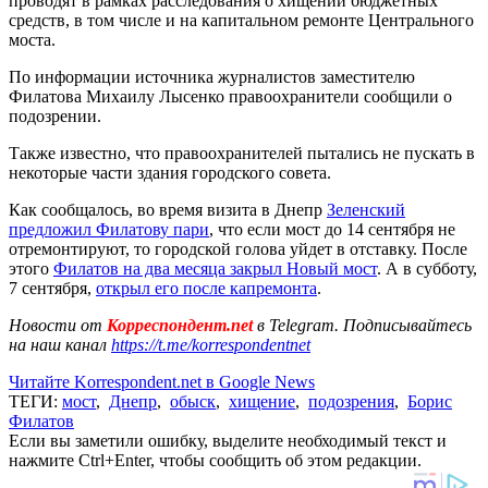
проводят в рамках расследования о хищении бюджетных
средств, в том числе и на капитальном ремонте Центрального
моста.
По информации источника журналистов заместителю
Филатова Михаилу Лысенко правоохранители сообщили о
подозрении.
Также известно, что правоохранителей пытались не пускать в
некоторые части здания городского совета.
Как сообщалось, во время визита в Днепр
Зеленский
предложил Филатову пари
, что если мост до 14 сентября не
отремонтируют, то городской голова уйдет в отставку. После
этого
Филатов на два месяца закрыл Новый мост
. А в субботу,
7 сентября,
открыл его после капремонта
.
Новости от
Корреспондент.net
в Telegram. Подписывайтесь
на наш канал
https://t.me/korrespondentnet
Читайте Korrespondent.net в Google News
ТЕГИ:
мост
,
Днепр
,
обыск
,
хищение
,
подозрения
,
Борис
Филатов
Если вы заметили ошибку, выделите необходимый текст и
нажмите Ctrl+Enter, чтобы сообщить об этом редакции.